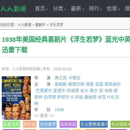
首页
分类
最新
排行
检索
搜
当前位置：
人人影视
>
喜剧片
>
浮生若梦
1938年美国经典喜剧片《浮生若梦》蓝光中英
迅雷下载
来源：人人影视网友投稿
|
发布：2026-03-02
导 演
弗兰克·卡普拉
主 演
詹姆斯·斯图尔特
琪恩·亚瑟
莱昂纳尔
·巴里摩尔
爱德华·阿诺德
米沙·奥尔
安·米勒
斯
普林·白灵顿
萨缪尔·S·辛兹
唐纳德·米克
H.B.沃
纳
年 份
1938
>> 更多 <<
译 名 You Can't Take It with You
片 名 浮生若梦
妖宴洛阳
阳炎座
战地春梦
临租家庭
东北警察故事3
布达佩斯
产 地 美国