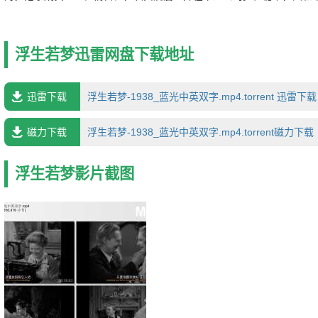
引起卡比的不满。双方的纠纷最后由德高望重的祖父居中调解，卡比也
家。 改编自获得普立兹奖的百老汇舞台剧，采用喜剧手法宣扬新睦
面对经济不景气打击的美国老百姓因而感受到人际温情和生活希望，使
浮生若梦迅雷网盘下载地址
影片勇夺当年金像奖最佳影片奖殊荣。导演弗兰克．卡普拉以其一贯兼
法拍出人情世态的微妙冲突，莱昂内尔．巴里莫尔、琪恩．阿瑟、詹姆
成功。◎获奖情况 第11届奥斯卡金像奖(1939) 最佳影片 最佳
迅雷下载
浮生若梦-1938_蓝光中英双字.mp4.torrent 迅雷下载
拉 最佳女配角(提名) 斯普林·白灵顿 最佳编剧(提名) 罗伯特·里
约瑟夫·沃克 最佳剪辑(提名) 吉恩·哈弗利克 最佳录音(提名) 约翰
磁力下载
浮生若梦-1938_蓝光中英双字.mp4.torrent磁力下载
浮生若梦影片截图