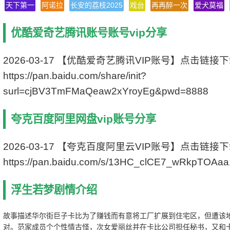
天下第一
阿诺拉
长安的荔枝2025
戏台
再再醉一次
爱犬莫福
类 别 喜剧/爱情
语 言 英语
优酷爱奇艺腾讯账号账号vip分享
字 幕 中英双字幕
上映日期 1938-08-23(美国)
豆瓣评分 7.6/10 from 4298 users
2026-03-17 【优酷爱奇艺腾讯VIP账号】点击链接
IMDb评分 7.8/10 from 30000 users
https://pan.baidu.com/share/init?
文件格式 x264 + ACC
视频尺寸 1920 x 1080
surl=cjBV3TmFMaQeaw2xYroyEg&pwd=8888
文件大小 4037 MB
片 长 126 Mins
夸克百度阿里网盘vip账号分享
2026-03-17 【夸克百度阿里云VIP账号】点击链接
https://pan.baidu.com/s/13HC_clCE7_wRkpTOAa
浮生若梦剧情介绍
故事描述华尔街巨子卡比为了赚钱而有意将工厂扩展到住宅区，但遭该
对。范家成员个个性情古怪，次女爱丽丝并在卡比公司担任秘书，又和