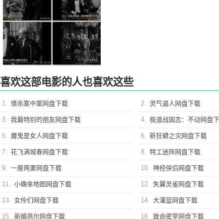
喜欢这部电影的人也喜欢这些
1.
情杀案中案网盘下载
2.
灵气逼人网盘下载
3.
我最特别的朋友网盘下载
4.
极道战国志：不动网盘
5.
魔鬼是女人网盘下载
6.
新狂蟒之灾网盘下载
7.
花飞满城春网盘下载
8.
特工迷阵网盘下载
9.
一屋两妻网盘下载
10.
神经侠侣网盘下载
11.
小确幸地图网盘下载
12.
失翼灵雀网盘下载
13.
女伶们网盘下载
14.
大灌篮网盘下载
15.
新婚燕尔网盘下载
16.
致命密室网盘下载