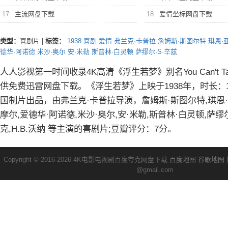
17.
主流网盘下载
18.
爱情坐标网盘下载
类型：
喜剧片
|
标签：
1938
喜剧
爱情
弗兰克·卡普拉
詹姆斯·斯图尔特
琪恩·
德华·阿诺德
米沙·奥尔
安·米勒
斯普林·白灵顿
萨缪尔·S·辛兹
人人影视第一时间收录4K高清《浮生若梦》别名You Can't Take I
供免费迅雷网盘下载。《浮生若梦》上映于1938年，时长：12
国制片出品，由弗兰克·卡普拉导演，詹姆斯·斯图尔特,琪恩·
摩尔,爱德华·阿诺德,米沙·奥尔,安·米勒,斯普林·白灵顿,萨缪尔
克,H.B.沃纳 等主演的喜剧片;豆瓣评分：7分。
Copyright © 2016-2026 4K电影电视剧百度夸克网盘下载
百度地图
谷歌地图
@gmail.com