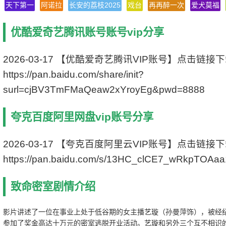
天下第一
阿诺拉
长安的荔枝2025
戏台
再再醉一次
爱犬莫福
上映日期 2018-08-24(中国大陆)
文件格式 x264 + ACC
优酷爱奇艺腾讯账号账号vip分享
视频尺寸 1920 x 1080
文件大小 1777 MB
片 长 69 Mins
2026-03-17 【优酷爱奇艺腾讯VIP账号】点击链接
https://pan.baidu.com/share/init?
surl=cjBV3TmFMaQeaw2xYroyEg&pwd=8888
夸克百度阿里网盘vip账号分享
2026-03-17 【夸克百度阿里云VIP账号】点击链接
https://pan.baidu.com/s/13HC_clCE7_wRkpTOAa
致命密室剧情介绍
影片讲述了一位在事业上处于低谷期的女主播艺璇（孙曼萍饰），被经
参加了奖金高达十万元的密室逃脱开业活动。艺璇和另外三个互不相识