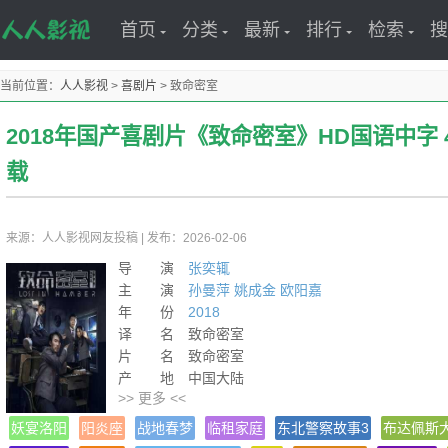
首页
分类
最新
排行
检索
搜
当前位置：
人人影视
>
喜剧片
>
致命密室
2018年国产喜剧片《致命密室》HD国语中字 
载
来源：人人影视网友投稿
|
发布：2026-02-06
导 演
张奕辄
主 演
孙曼萍
姚成金
欧阳嘉
年 份
2018
译 名 致命密室
片 名 致命密室
产 地 中国大陆
>> 更多 <<
类 别 喜剧/悬疑/惊悚/恐怖
语 言 汉语普通话
妖宴洛阳
阳炎座
战地春梦
临租家庭
东北警察故事3
布达佩斯
字 幕 中文字幕