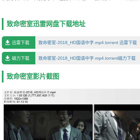
密室后，发现另外三人竟是多年未见的小学同学。蹊跷的巧合、匪夷所
生，他们才意识到这并不是 一场简单的游戏。密室中的一个个悬念相继
有着细思极恐的联系，四人能否从这场索命游戏中通关……这是一部网络
致命密室迅雷网盘下载地址
以刷新你的世界观。
迅雷下载
致命密室-2018_HD国语中字.mp4.torrent 迅雷下载
磁力下载
致命密室-2018_HD国语中字.mp4.torrent磁力下载
致命密室影片截图