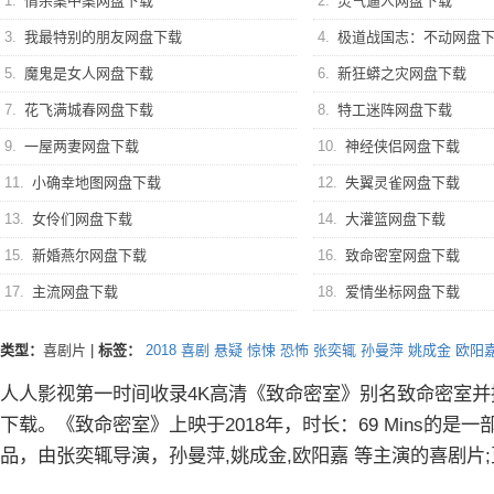
1.
情杀案中案网盘下载
2.
灵气逼人网盘下载
3.
我最特别的朋友网盘下载
4.
极道战国志：不动网盘
5.
魔鬼是女人网盘下载
6.
新狂蟒之灾网盘下载
7.
花飞满城春网盘下载
8.
特工迷阵网盘下载
9.
一屋两妻网盘下载
10.
神经侠侣网盘下载
11.
小确幸地图网盘下载
12.
失翼灵雀网盘下载
13.
女伶们网盘下载
14.
大灌篮网盘下载
15.
新婚燕尔网盘下载
16.
致命密室网盘下载
17.
主流网盘下载
18.
爱情坐标网盘下载
类型：
喜剧片
|
标签：
2018
喜剧
悬疑
惊悚
恐怖
张奕辄
孙曼萍
姚成金
欧阳
人人影视第一时间收录4K高清《致命密室》别名致命密室
下载。《致命密室》上映于2018年，时长：69 Mins的是
品，由张奕辄导演，孙曼萍,姚成金,欧阳嘉 等主演的喜剧片