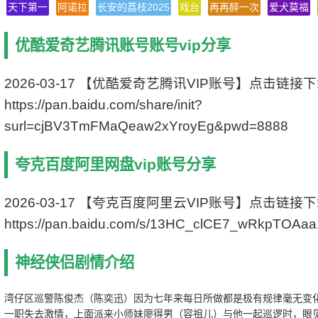
天下第一
阿诺拉
长安的荔枝2025
戏台
再再醉一次
爱犬莫福
字 幕 中文字幕
上映日期 2005-01-14(中国香港)
优酷爱奇艺腾讯账号账号vip分享
豆瓣评分 7.4/10 from 42133 users
文件格式 x264 + ACC
视频尺寸 1920 x 1080
2026-03-17 【优酷爱奇艺腾讯VIP账号】点击链接
文件大小 3399 MB
https://pan.baidu.com/share/init?
片 长 102 Mins
surl=cjBV3TmFMaQeaw2xYroyEg&pwd=8888
夸克百度阿里网盘vip账号分享
2026-03-17 【夸克百度阿里云VIP账号】点击链接
https://pan.baidu.com/s/13HC_clCE7_wRkpTOAa
神经侠侣剧情介绍
湾仔区巡警陈俊杰（陈奕迅）因为七年来每日所做都是极有规律毫无变
一职失去激情，上面派来小师妹廖得男（容祖儿）与他一起巡逻时，眼