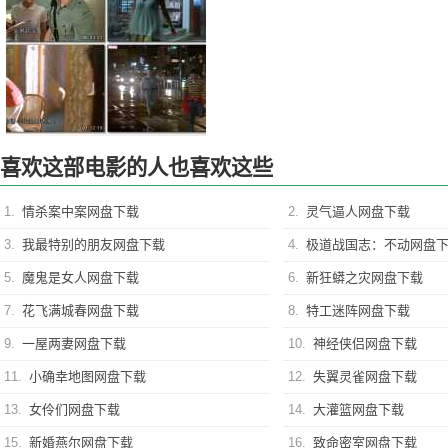
喜欢这部电影的人也喜欢这些
1.
情杀案中案网盘下载
2.
灵气逼人网盘下载
3.
我最特别的朋友网盘下载
4.
极道战国志：不动网盘
5.
魔鬼是女人网盘下载
6.
新狂蟒之灾网盘下载
7.
花飞满城春网盘下载
8.
特工迷阵网盘下载
9.
一屋两妻网盘下载
10.
神经侠侣网盘下载
11.
小确幸地图网盘下载
12.
失翼灵雀网盘下载
13.
女伶们网盘下载
14.
大灌篮网盘下载
15.
新婚燕尔网盘下载
16.
致命密室网盘下载