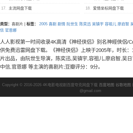
17.
主流网盘下载
18.
爱情坐标网盘下载
类型：
喜剧片
|
标签：
2005
喜剧
剧情
阮世生
陈奕迅
吴镇宇
容祖儿
廖启智
信
官恩娜
人人影视第一时间收录4K高清《神经侠侣》别名神經俠侶/Crazy n
供免费迅雷网盘下载。《神经侠侣》上映于2005年，时长：10
片出品，由阮世生导演，陈奕迅,吴镇宇,容祖儿,廖启智,吴日言
中信,官恩娜 等主演的喜剧片;豆瓣评分：9分。
Copyright © 2016-2026 4K电影电视剧百度夸克网盘下载
百度地图
谷歌地图
@gmail.com