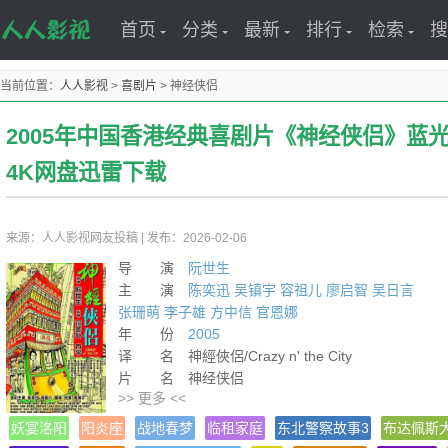
首页
分类
最新
排行
检索
搜
当前位置：
人人影视
>
喜剧片
>
神经侠侣
2005年中国香港经典喜剧片《神经侠侣》蓝
4K网盘迅雷下载
来源：人人影视网友投稿
|
发布：2026-02-06
导 演
阮世生
主 演
陈奕迅
吴镇宇
容祖儿
廖启智
吴日言
张珊萌
李子雄
方中信
官恩娜
年 份
2005
译 名 神經俠侶/Crazy n' the City
片 名 神经侠侣
>> 更多 <<
产 地 中国香港
类 别 喜剧/剧情
妖宴洛阳
阳炎座
战地春梦
临租家庭
东北警察故事3
布达佩斯
语 言 汉语普通话/粤语