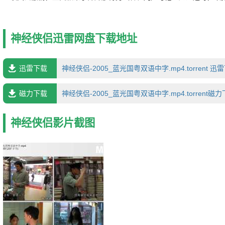
真，他冷眼旁观之余，会不时地冷嘲热讽，遇到疯子王成（吴镇宇）时
神病人指给廖得男看。 19岁的天真少女Nicole和Diet在一宗巴士
后，开始对其崇拜，陈俊杰也从两人身上感受到温暖。不久，湾仔区出
神经侠侣迅雷网盘下载地址
少单身女性都被其奸杀，Diet也没能幸免。此事促使陈俊杰从麻木中惊
凶犯。
迅雷下载
神经侠侣-2005_蓝光国粤双语中字.mp4.torrent 迅
磁力下载
神经侠侣-2005_蓝光国粤双语中字.mp4.torrent磁
神经侠侣影片截图