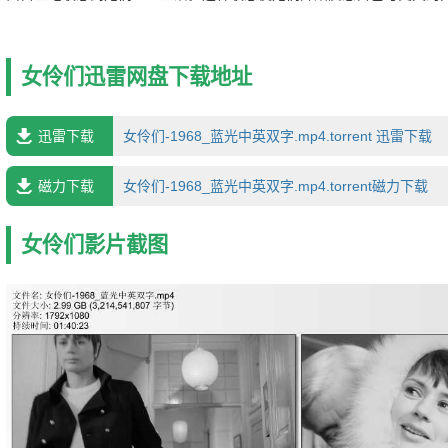
法。丽兹的丈夫是一位粗鲁的股票经纪人，他要求丽兹离开舞台，留在
事业和家庭之间的冲突，以及她对于丈夫的期望和对自己的追求之间
一个比她年长的医生同居，并有了一个孩子。医生勉强同妻子离婚，与
女伶们迅雷网盘下载地址
反映了她在感情上的复杂处境，以及对家庭和职业的权衡。古尼拉的丈
忙于工作和照顾五个孩子。她的生活看起来充满了责任和挑战，这可能
性的看法。在巡回演出的过程中，三个女演员开始谈论她们与丈夫的关
迅雷下载
女伶们-1968_蓝光中英双字.mp4.torrent 迅雷下载
印象和看法。
磁力下载
女伶们-1968_蓝光中英双字.mp4.torrent磁力下载
女伶们影片截图