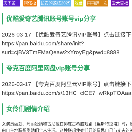
天下第一
阿诺拉
长安的荔枝2025
戏台
再再醉一次
爱犬莫福
类 别 喜剧/剧情
语 言 瑞典语
优酷爱奇艺腾讯账号账号vip分享
字 幕 中英双字幕
上映日期 1968-09-16(瑞典)
文件格式 x264 + ACC
2026-03-17 【优酷爱奇艺腾讯VIP账号】点击链接
视频尺寸 1920 x 1080
https://pan.baidu.com/share/init?
文件大小 3214 MB
片 长 100 Mins
surl=cjBV3TmFMaQeaw2xYroyEg&pwd=8888
夸克百度阿里网盘vip账号分享
2026-03-17 【夸克百度阿里云VIP账号】点击链接
https://pan.baidu.com/s/13HC_clCE7_wRkpTOAa
女伶们剧情介绍
女演员丽兹、玛丽娅纳和古尼拉在排练古希腊戏剧《里斯特拉塔》时，
由自主地联想到她们个人生活。这种联想使她们开始反思自己与丈夫的