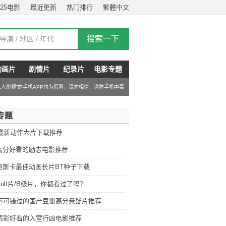
025电影
最近更新
热门排行
繁體中文
动画片
剧情片
纪录片
电影专题
“人人影视”的手机APP均为假冒，请勿相信，谨防手机中毒
专题
6最新动作大片下载推荐
高分好看的励志电影推荐
奥斯卡最佳动画长片BT种子下载
ult片/B级片，你都看过了吗？
部不可错过的国产豆瓣高分悬疑片推荐
部精彩好看的入室行凶电影推荐