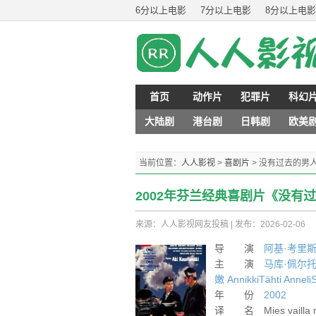
6分以上电影
7分以上电影
8分以上电影
首页
动作片
犯罪片
科幻
大陆剧
港台剧
日韩剧
欧美
当前位置：
人人影视
>
喜剧片
>
没有过去的男
2002年芬兰经典喜剧片《没有
来源：人人影视网友投稿
|
发布：2026-02-06
导 演
阿基·考里
主 演
马库·佩尔
嫩
AnnikkiTähti
AnneliS
年 份
2002
译 名 Mies vailla m