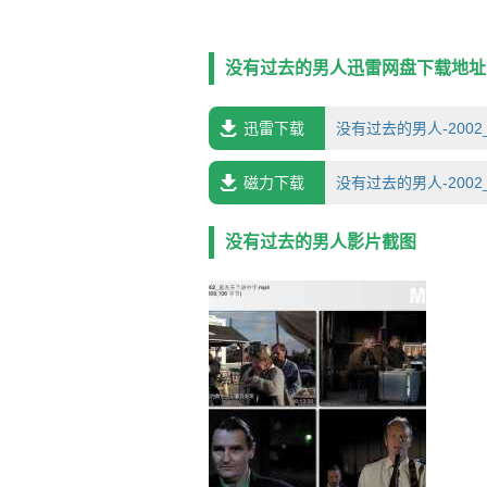
人士作为居所，收取租金，男人也住了进
投射进来一缕温暖的阳光。男人更是得到了救助
助，两人的爱情也在苦难的日子中悄然
没有过去的男人迅雷网盘下载地址
劫案。警察的追查不但让男人陷入了麻烦
男人找到自己的妻子，却不知如何在本
迅雷下载
没有过去的男人-2002_
第75届奥斯卡金像奖(2003) 最佳外语
竞赛单元 金棕榈奖(提名) 阿基·考里
最佳女演员 卡蒂·奥廷宁 天主教人道精
磁力下载
没有过去的男人-2002_
没有过去的男人影片截图