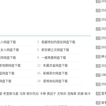
19
20
21
22
23
逼人网盘下载
3.
我最特别的朋友网盘下载
24
是女人网盘下载
6.
新狂蟒之灾网盘下载
25
迷阵网盘下载
9.
一屋两妻网盘下载
幸地图网盘下载
12.
失翼灵雀网盘下载
26
篮网盘下载
15.
新婚燕尔网盘下载
27
网盘下载
18.
爱情坐标网盘下载
28
富贵
基·考里斯马基
马库·佩尔托拉
卡蒂·奥廷宁
尤哈尼·涅梅莱
凯雅·帕卡
29
衰
30