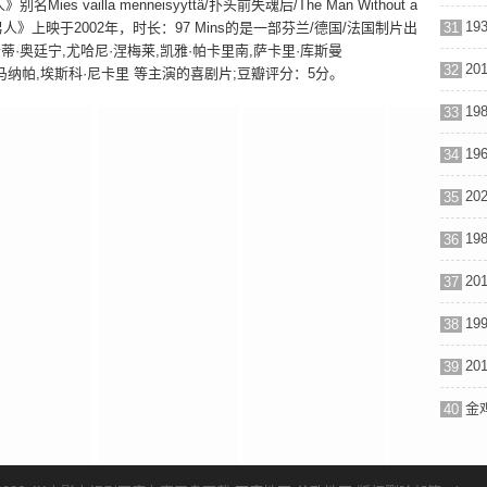
vailla menneisyyttä/扑头前失魂后/The Man Without a
》上映于2002年，时长：97 Mins的是一部芬兰/德国/法国制片出
31
·奥廷宁,尤哈尼·涅梅莱,凯雅·帕卡里南,萨卡里·库斯曼
32
·萨罗,欧提·马纳帕,埃斯科·尼卡里 等主演的喜剧片;豆瓣评分：5分。
33
34
35
36
37
38
39
金鸡
40