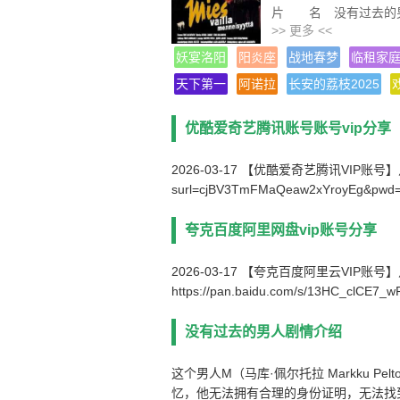
片 名 没有过去的
>> 更多 <<
产 地 芬兰/德国/
类 别 喜剧/爱情/
妖宴洛阳
阳炎座
战地春梦
临租家
语 言 芬兰语
天下第一
阿诺拉
长安的荔枝2025
字 幕 中文字幕
上映日期 2002-03-01
优酷爱奇艺腾讯账号账号vip分享
豆瓣评分 8.5/10 from 
IMDb评分 7.6/10 from
2026-03-17 【优酷爱奇艺腾讯VIP账号】点击链接下
文件格式 x264 + AC
surl=cjBV3TmFMaQeaw2xYroyEg&pwd
视频尺寸 1920 x 108
文件大小 3028 MB
片 长 97 Mins
夸克百度阿里网盘vip账号分享
2026-03-17 【夸克百度阿里云VIP账
https://pan.baidu.com/s/13HC_clCE7
没有过去的男人剧情介绍
这个男人M（马库·佩尔托拉 Markku 
忆，他无法拥有合理的身份证明，无法找