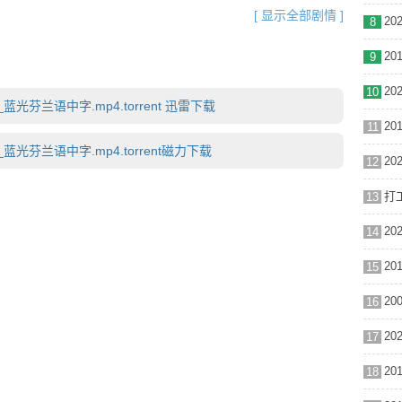
去。在这里，各种同样苦难却心地善良 的人们，为男人的生活
[ 显示全部剧情 ]
8
站姑娘厄玛（卡蒂·奥廷宁 Kati Outinen饰）的热心帮
萌芽。 男人似乎可以重新开始生活，却意外牵涉进一桩银行
9
的境地，还让他得知自己的身世，以及自己曾经拥有的家庭。
来已经消逝的过去和眼前的现实之间做出抉择。◎获奖情况
10
蓝光芬兰语中字.mp4.torrent 迅雷下载
片(提名) 阿基·考里斯马基 第55届戛纳电影节(2002) 主
11
斯马基 主竞赛单元 评审团大奖 阿基·考里斯马基 主竞赛单元
神奖 阿基·考里斯马基
蓝光芬兰语中字.mp4.torrent磁力下载
12
打工
13
14
15
16
17
18