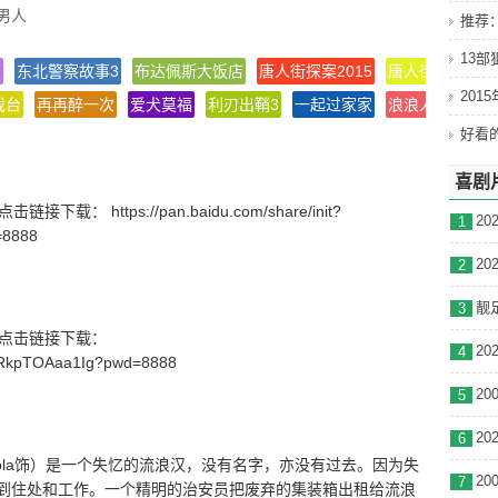
男人
推荐
法国
13
剧情
庭
东北警察故事3
布达佩斯大饭店
唐人街探案2015
唐人街探案3
201
戏台
再再醉一次
爱犬莫福
利刃出鞘3
一起过家家
浪浪人生
特工
(芬兰)
26311 users
喜剧
 28000 users
载： https://pan.baidu.com/share/init?
C
1
=8888
0
2
靓足
3
号】点击链接下载：
4
_wRkpTOAaa1Ig?pwd=8888
5
6
Peltola饰）是一个失忆的流浪汉，没有名字，亦没有过去。因为失
7
到住处和工作。一个精明的治安员把废弃的集装箱出租给流浪