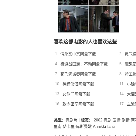
喜欢这部电影的人也喜欢这些
1.
情杀案中案网盘下载
2.
灵气
4.
极道战国志：不动网盘下载
5.
魔鬼
7.
花飞满城春网盘下载
8.
特工
10.
神经侠侣网盘下载
11.
小确
13.
女伶们网盘下载
14.
大灌
16.
致命密室网盘下载
17.
主流
类型：
喜剧片
|
标签：
2002
喜剧
爱情
剧情
阿
里南
萨卡里·库斯曼嫩
AnnikkiTähti