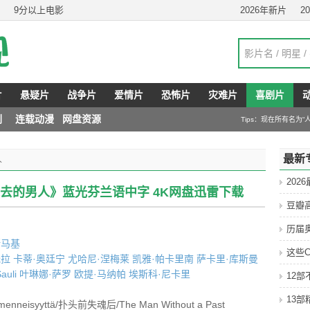
9分以上电影
2026年新片
2
片
悬疑片
战争片
爱情片
恐怖片
灾难片
喜剧片
剧
连载动漫
网盘资源
Tips：现在所有名为
最新
人
202
过去的男人》蓝光芬兰语中字 4K网盘迅雷下载
豆瓣
历届
斯马基
这些C
托拉
卡蒂·奥廷宁
尤哈尼·涅梅莱
凯雅·帕卡里南
萨卡里·库斯曼
auli
叶琳娜·萨罗
欧提·马纳帕
埃斯科·尼卡里
12
13
enneisyyttä/扑头前失魂后/The Man Without a Past