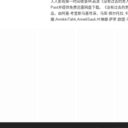
人人影视第一时间收录4K高清《没有过去的男人》别名Mies 
Past并提供免费迅雷网盘下载。《没有过去的男人
品，由阿基·考里斯马基导演，马库·佩尔托拉,卡蒂
嫩,AnnikkiTähti,AnneliSauli,叶琳娜