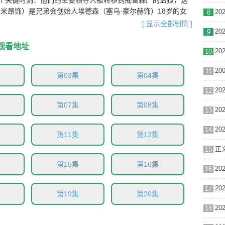
个关键时刻：他们的主要领导人被转移到戒备森严的监狱，这
米昂饰）是兄弟会创始人埃德森（塞乌·豪尔赫饰）18岁的女
8
警察绑架。在她的姑姑克里斯蒂娜（纳鲁纳·科斯塔饰）试图营
[ 显示全部剧情 ]
9
，对警察局和安全部队发动了一波又一波的暴力袭击，使圣保罗
里斯蒂娜在正义与暴力之间挣扎，过去和现在的选择交织在一
观看地址
10
11
第03集
第04集
12
第07集
第08集
13
14
第11集
第12集
15
第15集
第16集
16
17
第19集
第20集
18