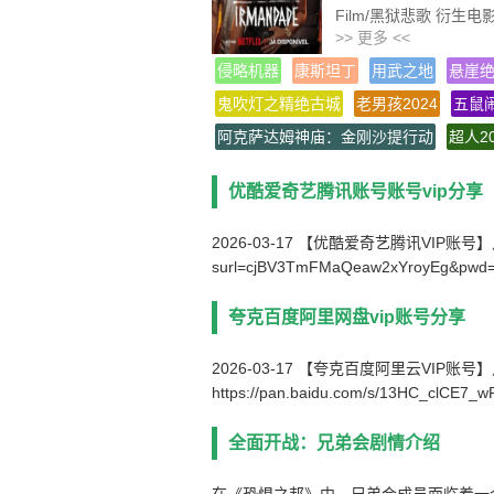
Film/黑狱悲歌 衍生电
>> 更多 <<
片 名 全面开战：
产 地 巴西
侵略机器
康斯坦丁
用武之地
悬崖
类 别 动作
鬼吹灯之精绝古城
老男孩2024
五鼠
语 言 葡萄牙语
阿克萨达姆神庙：金刚沙提行动
字 幕 中文字幕
超人20
上映日期 2026-02-2
文件格式 x264 + AC
优酷爱奇艺腾讯账号账号vip分享
视频尺寸 1920 x 108
文件大小 2428 MB
2026-03-17 【优酷爱奇艺腾讯VIP账号】点击链接下
片 长 105 Mins
surl=cjBV3TmFMaQeaw2xYroyEg&pwd
夸克百度阿里网盘vip账号分享
2026-03-17 【夸克百度阿里云VIP账
https://pan.baidu.com/s/13HC_clCE7
全面开战：兄弟会剧情介绍