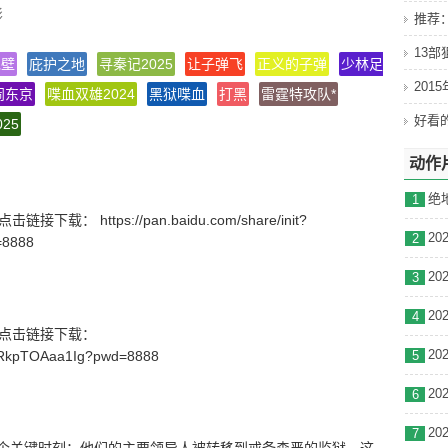
影
推荐
兄弟会
13
绝壁
庇护之地
寻秦记2025
让子弹飞
正义的子弹
少林足球
食神
201
闹东京
喋血双雄2024
黑狱喋血
打黑
雷霆特攻队*
25
1(巴西网络)
动作
C
0
绝地
1
载： https://pan.baidu.com/share/init?
2
=8888
3
4
号】点击链接下载：
_wRkpTOAaa1Ig?pwd=8888
5
6
7