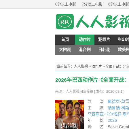
6分以上电影
7分以上电影
8分以上电影
首页
动作片
犯罪片
科幻
大陆剧
港台剧
日韩剧
欧美
当前位置：
人人影视
>
动作片
>
全面开战：兄
2026年巴西动作片《全面开战
来源：人人影视网友投稿
|
发布：2026-02-14
导 演
佩德罗·莫
主 演
纳鲁纳·科
马西莉亚·卡尔塔舒
塞
年 份
2026
译 名 Salve Geral: Ir