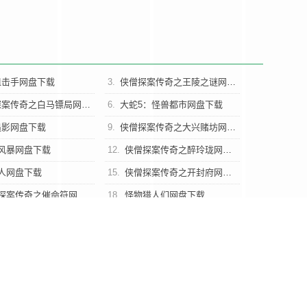
狙击手网盘下载
3.
侠僧探案传奇之王陵之谜网盘下载
案传奇之白马镖局网盘下载
6.
大蛇5：怪兽都市网盘下载
追影网盘下载
9.
侠僧探案传奇之大兴赌坊网盘下载
风暴网盘下载
12.
侠僧探案传奇之醉玲珑网盘下载
人网盘下载
15.
侠僧探案传奇之开封府网盘下载
探案传奇之催命符网盘下载
18.
怪物猎人们网盘下载
利
纳鲁纳·科斯塔
大卫·桑托斯
艾尔兹奥·维埃拉
艾米拉·盖德斯
尼·莫
ve Geral: Irmandade/State of
noff Film/黑狱悲歌 衍生电影并提供免费迅雷网盘下载。《全面开战：兄弟会》上
片出品，由佩德罗·莫雷利导演，纳鲁纳·科斯塔,大卫·桑托斯,艾尔兹奥·维