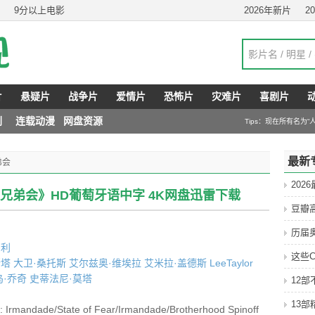
9分以上电影
2026年新片
2
片
悬疑片
战争片
爱情片
恐怖片
灾难片
喜剧片
剧
连载动漫
网盘资源
Tips：现在所有名为
最新
弟会
202
：兄弟会》HD葡萄牙语中字 4K网盘迅雷下载
豆瓣
历届
雷利
这些C
斯塔
大卫·桑托斯
艾尔兹奥·维埃拉
艾米拉·盖德斯
LeeTaylor
乌·乔奇
史蒂法尼·莫塔
12
13
mandade/State of Fear/Irmandade/Brotherhood Spinoff