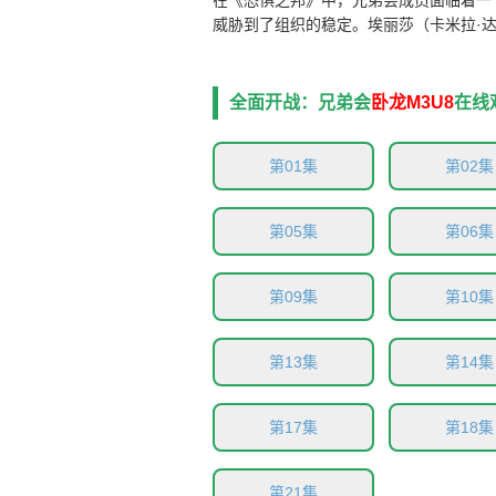
在《恐惧之邦》中，兄弟会成员面临着一
威胁到了组织的稳定。埃丽莎（卡米拉·达
儿，她从小在犯罪边缘长大，却被腐败的
救她时，帮派下令发动“恐惧之邦”行动
市陷入混乱。在这场动荡中，埃丽莎和克
全面开战：兄弟会
卧龙M3U8
在线
起，塑造着她们的命运。
第01集
第02集
第05集
第06集
第09集
第10集
第13集
第14集
第17集
第18集
第21集