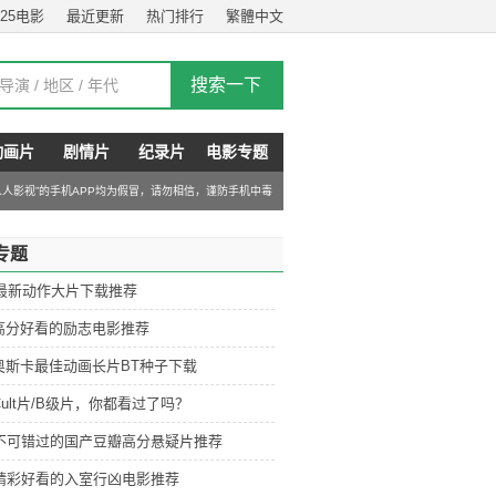
025电影
最近更新
热门排行
繁體中文
动画片
剧情片
纪录片
电影专题
“人人影视”的手机APP均为假冒，请勿相信，谨防手机中毒
专题
6最新动作大片下载推荐
高分好看的励志电影推荐
奥斯卡最佳动画长片BT种子下载
ult片/B级片，你都看过了吗？
部不可错过的国产豆瓣高分悬疑片推荐
部精彩好看的入室行凶电影推荐