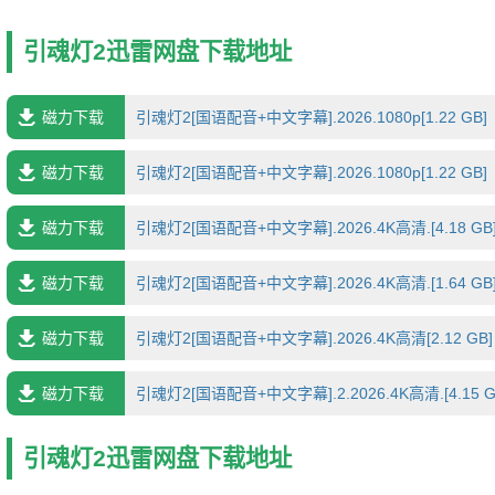
引魂灯2迅雷网盘下载地址
磁力下载
引魂灯2[国语配音+中文字幕].2026.1080p[1.22 GB]
磁力下载
引魂灯2[国语配音+中文字幕].2026.1080p[1.22 GB]
磁力下载
引魂灯2[国语配音+中文字幕].2026.4K高清.[4.18 GB
磁力下载
引魂灯2[国语配音+中文字幕].2026.4K高清.[1.64 GB
磁力下载
引魂灯2[国语配音+中文字幕].2026.4K高清[2.12 GB]
磁力下载
引魂灯2[国语配音+中文字幕].2.2026.4K高清.[4.15 G
引魂灯2迅雷网盘下载地址