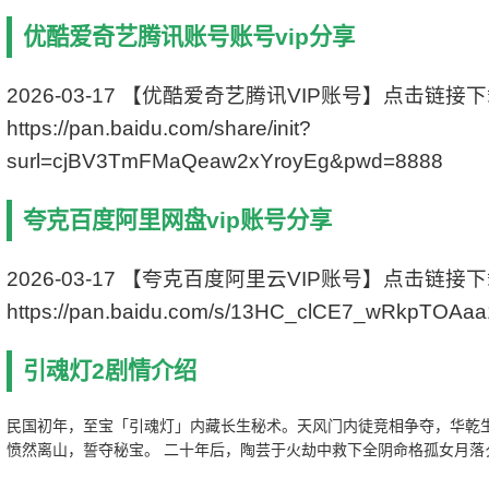
字 幕 中文字幕
优酷爱奇艺腾讯账号账号vip分享
上映日期 2026-02-18(中国大陆网络)
文件格式 x264 + ACC
视频尺寸 1920 x 1080
2026-03-17 【优酷爱奇艺腾讯VIP账号】点击链接
文件大小 1908 MB
https://pan.baidu.com/share/init?
片 长 78 Mins
surl=cjBV3TmFMaQeaw2xYroyEg&pwd=8888
夸克百度阿里网盘vip账号分享
2026-03-17 【夸克百度阿里云VIP账号】点击链接
https://pan.baidu.com/s/13HC_clCE7_wRkpTOAa
引魂灯2剧情介绍
民国初年，至宝「引魂灯」内藏长生秘术。天风门内徒竞相争夺，华乾
愤然离山，誓夺秘宝。 二十年后，陶芸于火劫中救下全阴命格孤女月落
城璧倾慕。华乾生察觉月落夕存在。月落夕携灯觉醒，于师门废墟迎战