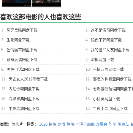
喜欢这部电影的人也喜欢这些
1.
照亮黑暗网盘下载
2.
这不是演习网盘下载
3.
生吃网盘下载
4.
银色子弹网盘下载
5.
色情魔宫网盘下载
6.
我的僵尸女友网盘下载
7.
致命玩偶网盘下载
8.
流播网盘下载
9.
黑色电话2网盘下载
10.
千惊万险网盘下载
11.
黑衣女人2012网盘下载
12.
邪魔的弥赛亚网盘下载
13.
内陆惊魂网盘下载
14.
七海游侠破谍网网盘下
15.
冷酷祭典网盘下载
16.
小精灵网盘下载
17.
午夜废墟网盘下载
18.
午夜十二点网盘下载
类型：
恐怖片
|
标签：
2026
惊悚
剧情
徐昭宁
淳于珊珊
沙景昌
陈创
施骏喆