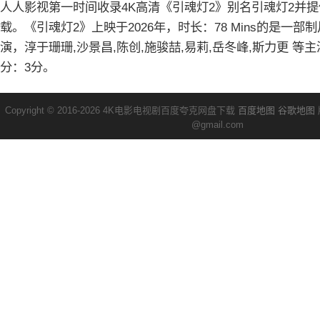
人人影视第一时间收录4K高清《引魂灯2》别名引魂灯2并
载。《引魂灯2》上映于2026年，时长：78 Mins的是一
演，淳于珊珊,沙景昌,陈创,施骏喆,易莉,岳冬峰,斯力更 等
分：3分。
Copyright © 2016-2026 4K电影电视剧百度夸克网盘下载
百度地图
谷歌地图
@gmail.com