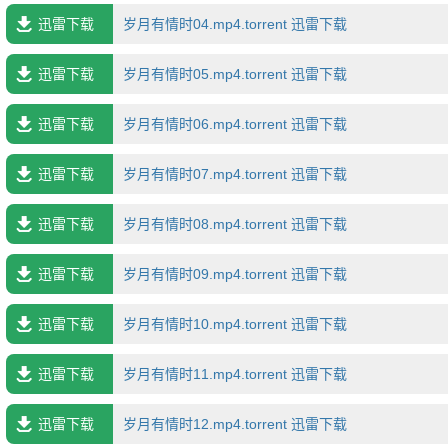
迅雷下载
岁月有情时04.mp4.torrent 迅雷下载
迅雷下载
岁月有情时05.mp4.torrent 迅雷下载
迅雷下载
岁月有情时06.mp4.torrent 迅雷下载
迅雷下载
岁月有情时07.mp4.torrent 迅雷下载
迅雷下载
岁月有情时08.mp4.torrent 迅雷下载
迅雷下载
岁月有情时09.mp4.torrent 迅雷下载
迅雷下载
岁月有情时10.mp4.torrent 迅雷下载
迅雷下载
岁月有情时11.mp4.torrent 迅雷下载
迅雷下载
岁月有情时12.mp4.torrent 迅雷下载