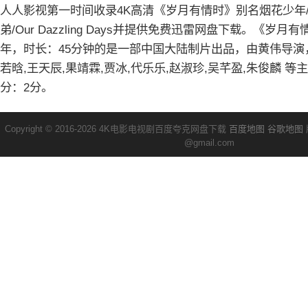
人人影视第一时间收录4K高清《岁月有情时》别名烟花少年/
弟/Our Dazzling Days并提供免费迅雷网盘下载。《岁月有
年，时长：45分钟的是一部中国大陆制片出品，由黄伟导演，
若晗,王天辰,果靖霖,贾冰,代乐乐,赵淑珍,吴芊盈,朱俊麟 等
分：2分。
Copyright © 2016-2026 4K电影电视剧百度夸克网盘下载
百度地图
谷歌地图
@gmail.com