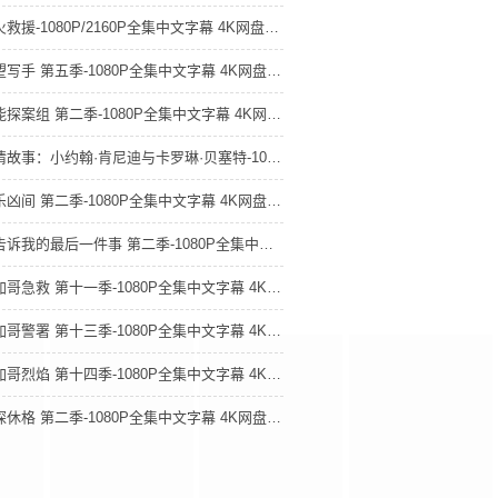
怒火救援-1080P/2160P全集中文字幕 4K网盘迅雷下载
绝望写手 第五季-1080P全集中文字幕 4K网盘迅雷下载
潜能探案组 第二季-1080P全集中文字幕 4K网盘迅雷下载
爱情故事：小约翰·肯尼迪与卡罗琳·贝塞特-1080P全集中文字幕 4K网盘迅雷下载
极乐凶间 第二季-1080P全集中文字幕 4K网盘迅雷下载
他告诉我的最后一件事 第二季-1080P全集中文字幕 4K网盘迅雷下载
芝加哥急救 第十一季-1080P全集中文字幕 4K网盘迅雷下载
芝加哥警署 第十三季-1080P全集中文字幕 4K网盘迅雷下载
芝加哥烈焰 第十四季-1080P全集中文字幕 4K网盘迅雷下载
谜探休格 第二季-1080P全集中文字幕 4K网盘迅雷下载