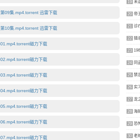
19
集.mp4.torrent 迅雷下载
20
21
集.mp4.torrent 迅雷下载
22
mp4.torrent磁力下载
23
mp4.torrent磁力下载
24
mp4.torrent磁力下载
25
26
mp4.torrent磁力下载
27
mp4.torrent磁力下载
28
mp4.torrent磁力下载
29
30
mp4.torrent磁力下载