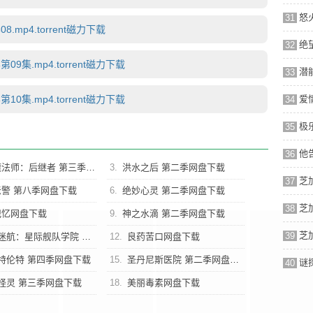
31
mp4.torrent磁力下载
32
集.mp4.torrent磁力下载
33
集.mp4.torrent磁力下载
34
35
36
法师：后继者 第三季网盘下载
3.
洪水之后 第二季网盘下载
37
警 第八季网盘下载
6.
绝妙心灵 第二季网盘下载
38
记忆网盘下载
9.
神之水滴 第二季网盘下载
39
航：星际舰队学院 第一季网盘下载
12.
良药苦口网盘下载
特伦特 第四季网盘下载
15.
圣丹尼斯医院 第二季网盘下载
40
怪灵 第三季网盘下载
18.
美丽毒素网盘下载