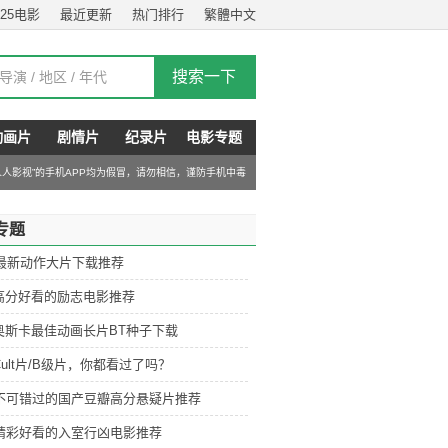
025电影
最近更新
热门排行
繁體中文
动画片
剧情片
纪录片
电影专题
“人人影视”的手机APP均为假冒，请勿相信，谨防手机中毒
专题
6最新动作大片下载推荐
高分好看的励志电影推荐
奥斯卡最佳动画长片BT种子下载
ult片/B级片，你都看过了吗？
部不可错过的国产豆瓣高分悬疑片推荐
部精彩好看的入室行凶电影推荐