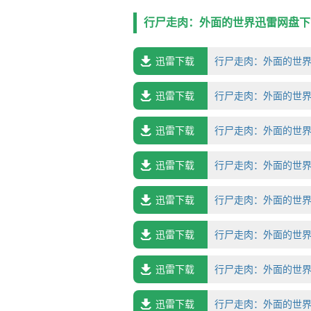
行尸走肉：外面的世界迅雷网盘下
迅雷下载
行尸走肉：外面的世界01.
迅雷下载
行尸走肉：外面的世界02.
迅雷下载
行尸走肉：外面的世界03.
迅雷下载
行尸走肉：外面的世界04.
迅雷下载
行尸走肉：外面的世界05.
迅雷下载
行尸走肉：外面的世界06.
迅雷下载
行尸走肉：外面的世界07.
迅雷下载
行尸走肉：外面的世界08.