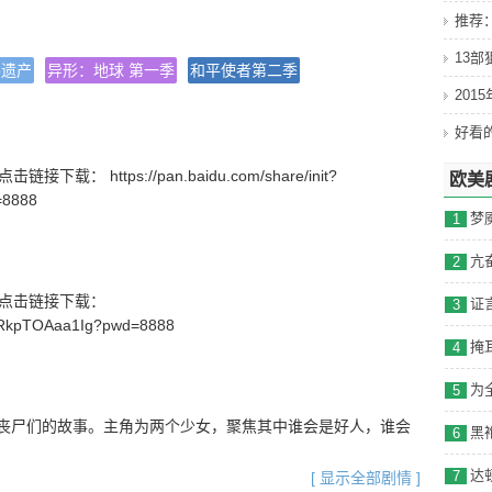
推荐
ead: World Beyond
13
兽遗产
异形：地球 第一季
和平使者第二季
险/灾难
201
(美国)
载： https://pan.baidu.com/share/init?
欧美
=8888
1
2
号】点击链接下载：
3
_wRkpTOAaa1Ig?pwd=8888
4
5
丧尸们的故事。主角为两个少女，聚焦其中谁会是好人，谁会
6
7
[ 显示全部剧情 ]