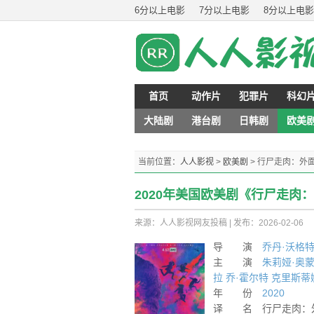
6分以上电影
7分以上电影
8分以上电影
首页
动作片
犯罪片
科幻
大陆剧
港台剧
日韩剧
欧美
当前位置：
人人影视
>
欧美剧
>
行尸走肉：外
2020年美国欧美剧《行尸走肉：
来源：人人影视网友投稿
|
发布：2026-02-06
导 演
乔丹·沃格特
主 演
朱莉娅·奥
拉
乔·霍尔特
克里斯蒂
年 份
2020
译 名 行尸走肉：外