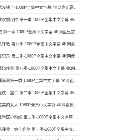
玛戈没钱了-1080P全集中文字幕 4K网盘迅雷下载
极致欢愉保障 第一季-1080P全集中文字幕 4K网盘迅雷下载
星城 第一季-1080P全集中文字幕 4K网盘迅雷下载
紧急呼救 第九季-1080P全集中文字幕 4K网盘迅雷下载
犯罪记录 第二季-1080P全集中文字幕 4K网盘迅雷下载
古战场传奇 第八季-1080P全集中文字幕 4K网盘迅雷下载
惊魂海湾第一季-1080P全集中文字幕 4K网盘迅雷下载
夜魔侠：重生 第二季-1080P全集中文字幕 4K网盘迅雷下载
不完美的女人-1080P全集中文字幕 4K网盘迅雷下载
匹兹堡医护前线 第二季-1080P全集中文字幕 4K网盘迅雷下载
紧急呼救：纳什维尔 第一季-1080P全集中文字幕 4K网盘迅雷下载