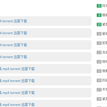
8
9
torrent 迅雷下载
10
torrent 迅雷下载
11
12
torrent 迅雷下载
13
torrent 迅雷下载
14
p4.torrent 迅雷下载
15
16
p4.torrent 迅雷下载
17
p4.torrent 迅雷下载
18
p4.torrent 迅雷下载