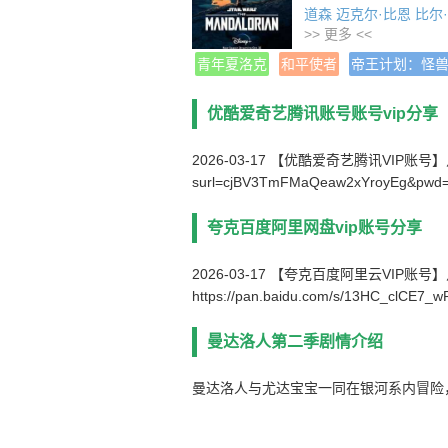
道森
迈克尔·比恩
比尔
>> 更多 <<
丝
杰克·坎纳瓦尔
小马
年 份
2020
青年夏洛克
和平使者
帝王计划：怪
译 名 曼达洛人 第二季/星
片 名 The Mandalor
优酷爱奇艺腾讯账号账号vip分享
产 地 美国
类 别 动作/科幻/
2026-03-17 【优酷爱奇艺腾讯VIP账号】点击链接下
语 言 英语
surl=cjBV3TmFMaQeaw2xYroyEg&pwd
上映日期 2020-10-30
IMDb评分 9.3/10 from 
夸克百度阿里网盘vip账号分享
豆瓣评分 9.7/10 from 
集 数 8集
2026-03-17 【夸克百度阿里云VIP账
片 长 30分钟
https://pan.baidu.com/s/13HC_clCE7
曼达洛人第二季剧情介绍
曼达洛人与尤达宝宝一同在银河系内冒险