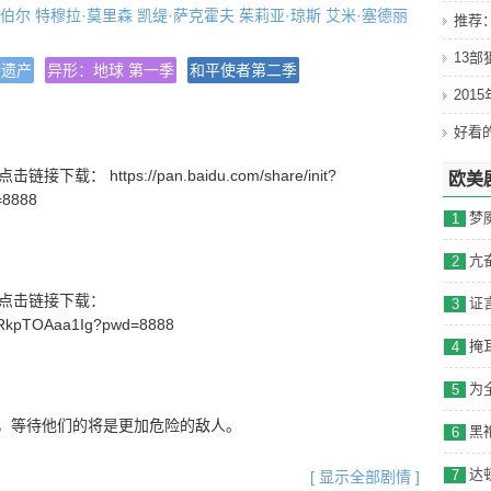
·伯尔
特穆拉·莫里森
凯缇·萨克霍夫
茱莉亚·琼斯
艾米·塞德丽
推荐
克·布恩
SashaBanks
13
兽遗产
异形：地球 第一季
和平使者第二季
球大战：曼达洛人/Star Wars: The Mandalorian
201
ian Season 2
冒险
载： https://pan.baidu.com/share/init?
欧美
=8888
(美国)
1
1,644 users
712 users
2
号】点击链接下载：
3
_wRkpTOAaa1Ig?pwd=8888
4
5
，等待他们的将是更加危险的敌人。
6
7
[ 显示全部剧情 ]