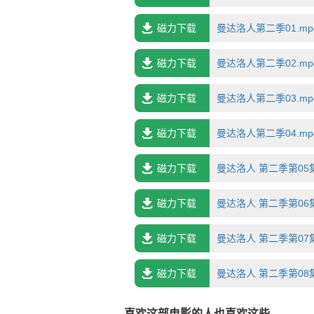
磁力下载
曼达洛人第二季01.mp4.
磁力下载
曼达洛人第二季02.mp4.
磁力下载
曼达洛人第二季03.mp4.
磁力下载
曼达洛人第二季04.mp4.
磁力下载
曼达洛人 第二季第05集.
磁力下载
曼达洛人 第二季第06集.
磁力下载
曼达洛人 第二季第07集.
磁力下载
曼达洛人 第二季第08集.
喜欢这部电影的人也喜欢这些