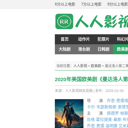
6分以上电影
7分以上电影
8分以上电影
首页
动作片
犯罪片
科幻
大陆剧
港台剧
日韩剧
欧美
当前位置：
人人影视
>
欧美剧
>
曼达洛人第二
2020年美国欧美剧《曼达洛人第
来源：人人影视网友投稿
|
发布：2026-02-06
导 演
乔恩·费儒
塔
卡尔·韦瑟斯
佩顿·里德
主 演
佩德罗·帕
佐格
霍拉提奥·桑斯
布
乔恩·费儒
温明娜
艾米