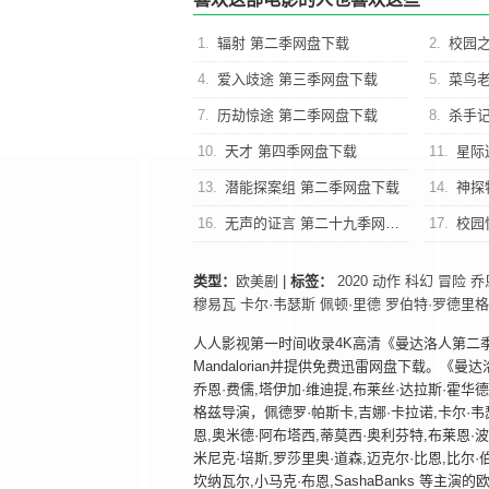
1.
辐射 第二季网盘下载
2.
校园之
4.
爱入歧途 第三季网盘下载
5.
菜鸟老
7.
历劫惊途 第二季网盘下载
8.
杀手
10.
天才 第四季网盘下载
11.
星际迷
13.
潜能探案组 第二季网盘下载
14.
神探
16.
无声的证言 第二十九季网盘下载
17.
校园
类型：
欧美剧
|
标签：
2020
动作
科幻
冒险
乔
穆易瓦
卡尔·韦瑟斯
佩顿·里德
罗伯特·罗德里
人人影视第一时间收录4K高清《曼达洛人第二季》别名
Mandalorian并提供免费迅雷网盘下载。《
乔恩·费儒,塔伊加·维迪提,布莱丝·达拉斯·霍华德
格兹导演，佩德罗·帕斯卡,吉娜·卡拉诺,卡尔·韦
恩,奥米德·阿布塔西,蒂莫西·奥利芬特,布莱恩·波
米尼克·培斯,罗莎里奥·道森,迈克尔·比恩,比尔·
坎纳瓦尔,小马克·布恩,SashaBanks 等主演