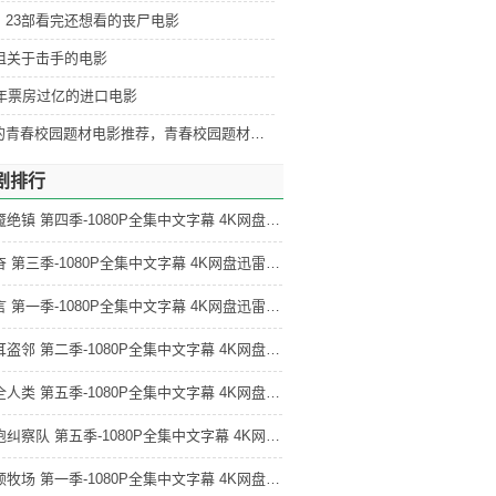
：23部看完还想看的丧尸电影
部狙关于击手的电影
5年票房过亿的进口电影
好看的青春校园题材电影推荐，青春校园题材电影排行
剧排行
梦魇绝镇 第四季-1080P全集中文字幕 4K网盘迅雷下载
亢奋 第三季-1080P全集中文字幕 4K网盘迅雷下载
证言 第一季-1080P全集中文字幕 4K网盘迅雷下载
掩耳盗邻 第二季-1080P全集中文字幕 4K网盘迅雷下载
为全人类 第五季-1080P全集中文字幕 4K网盘迅雷下载
黑袍纠察队 第五季-1080P全集中文字幕 4K网盘迅雷下载
达顿牧场 第一季-1080P全集中文字幕 4K网盘迅雷下载