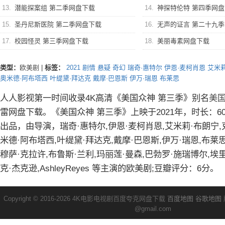
13.
潜能探案组 第二季网盘下载
14.
神探特伦特 第四季网
15.
圣丹尼斯医院 第二季网盘下载
16.
无声的证言 第二十九
17.
校园怪灵 第三季网盘下载
18.
美丽毒素网盘下载
类型：
欧美剧
|
标签：
2021
剧情
悬疑
奇幻
瑞奇·惠特尔
伊恩·麦柯肖恩
艾米
奥米德·阿布塔西
叶缇黛·拜达克
戴摩·巴恩斯
伊万·瑞恩
布莱思
人人影视第一时间收录4K高清《美国众神 第三季》别名
美
雷网盘下载。《美国众神 第三季》上映于2021年，时长：6
出品，由导演，瑞奇·惠特尔,伊恩·麦柯肖恩,艾米莉·布朗宁,
米德·阿布塔西,叶缇黛·拜达克,戴摩·巴恩斯,伊万·瑞恩,布莱思
穆萨·克拉许,布鲁斯·兰利,玛丽莲·曼森,巴勃罗·施瑞博尔,埃
克·杰克逊,AshleyReyes 等主演的欧美剧;豆瓣评分：6分。
Copyright © 2016-2026 4K电影电视剧百度夸克网盘下载
百度地图
谷歌地图
@gmail.com