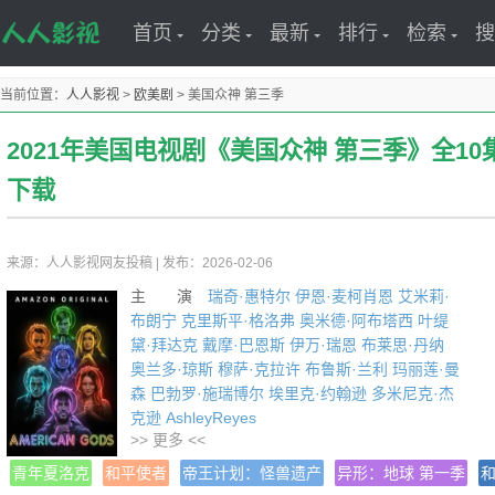
首页
分类
最新
排行
检索
搜
当前位置：
人人影视
>
欧美剧
>
美国众神 第三季
2021年美国电视剧《美国众神 第三季》全10
下载
来源：人人影视网友投稿
|
发布：2026-02-06
主 演
瑞奇·惠特尔
伊恩·麦柯肖恩
艾米莉·
布朗宁
克里斯平·格洛弗
奥米德·阿布塔西
叶缇
黛·拜达克
戴摩·巴恩斯
伊万·瑞恩
布莱思·丹纳
奥兰多·琼斯
穆萨·克拉许
布鲁斯·兰利
玛丽莲·曼
森
巴勃罗·施瑞博尔
埃里克·约翰逊
多米尼克·杰
克逊
AshleyReyes
>> 更多 <<
年 份
2021
译 名 美国神祗
青年夏洛克
和平使者
帝王计划：怪兽遗产
异形：地球 第一季
片 名 American Gods Season 3