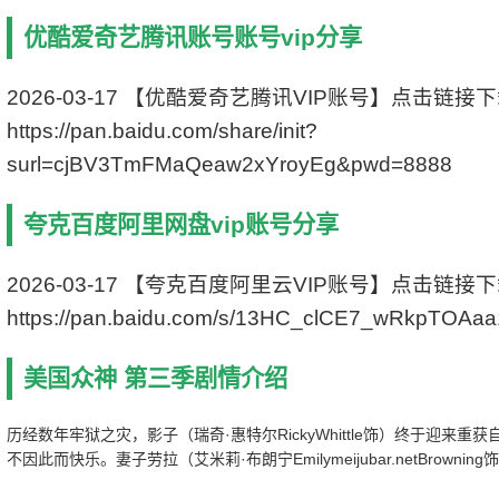
产 地 美国
优酷爱奇艺腾讯账号账号vip分享
类 别 剧情/悬疑/奇幻
语 言 英语
字 幕 中文字幕
2026-03-17 【优酷爱奇艺腾讯VIP账号】点击链接
上映日期 2021-01-10(美国)
https://pan.baidu.com/share/init?
豆瓣评分 7.9/10 from 129 users
surl=cjBV3TmFMaQeaw2xYroyEg&pwd=8888
IMDb评分 7.4/10 from 187 users
集 数 10集
片 长 60分钟
夸克百度阿里网盘vip账号分享
主 演 瑞奇·惠特尔/伊恩·麦柯肖恩/艾米莉·
布朗宁/克里斯平·格洛弗/奥米德·阿布塔西/叶缇
2026-03-17 【夸克百度阿里云VIP账号】点击链接
黛·拜达克/戴摩·巴恩斯/伊万·瑞恩/布莱思·丹纳/
奥兰多·琼斯/穆萨·克拉许/布鲁斯·兰利/玛丽莲·曼
https://pan.baidu.com/s/13HC_clCE7_wRkpTOAa
森/巴勃罗·施瑞博尔/埃里克·约翰逊/多米尼克·杰
克逊/Ashley Reyes
美国众神 第三季剧情介绍
历经数年牢狱之灾，影子（瑞奇·惠特尔RickyWhittle饰）终于迎来重
不因此而快乐。妻子劳拉（艾米莉·布朗宁Emilymeijubar.netBrown
家路上又遭遇自称“星期三”（伊恩·麦柯肖恩IanMcShane饰）的男人