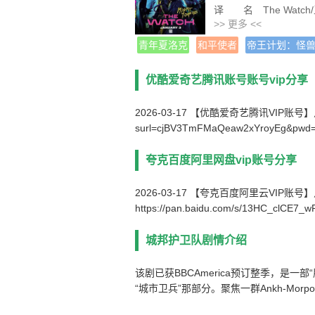
译 名 The Watch/
>> 更多 <<
片 名 城邦护卫队
产 地 英国
青年夏洛克
和平使者
帝王计划：怪
类 别 科幻
语 言 英语
优酷爱奇艺腾讯账号账号vip分享
字 幕 中文字幕
上映日期 2020-12-31
2026-03-17 【优酷爱奇艺腾讯VIP账号】点击链接下
集 数 8
surl=cjBV3TmFMaQeaw2xYroyEg&pwd
夸克百度阿里网盘vip账号分享
2026-03-17 【夸克百度阿里云VIP账
https://pan.baidu.com/s/13HC_clCE7
城邦护卫队剧情介绍
该剧已获BBCAmerica预订整季，是
“城市卫兵”那部分。聚焦一群Ankh-Mo
欲坠的城市。剧集中确定出现的角色还有小