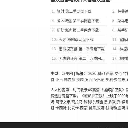
1.
辐射 第二季网盘下载
2.
萨菲德
4.
爱入歧途 第三季网盘下载
5.
菜鸟老
7.
历劫惊途 第二季网盘下载
8.
杀手
10.
天才 第四季网盘下载
11.
星际迷
13.
潜能探案组 第二季网盘下载
14.
神探
16.
无声的证言 第二十九季网盘下载
17.
校园
类型：
欧美剧
|
标签：
2020
科幻
西蒙·艾伦
特
特
亚当·赫吉尔
拉腊·罗西
英格丽·奥利佛
鲁思·
人人影视第一时间收录4K高清《城邦护卫队》别名The
费迅雷网盘下载。《城邦护卫队》上映于2020
姆·阿德文米,玛拉马·科利特,理查德·多默,乔·伊顿
凯-卡西姆,比安卡·西蒙·曼尼,安娜·钱斯勒,詹