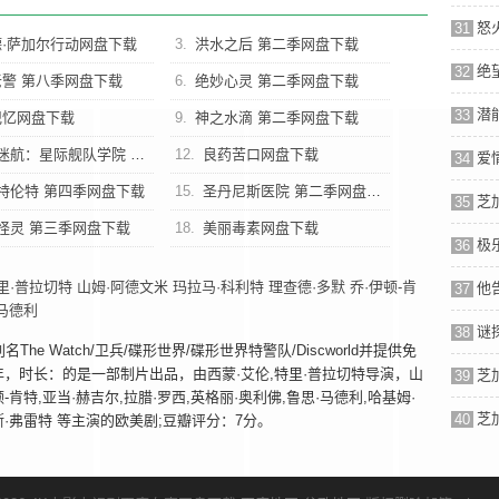
31
·萨加尔行动网盘下载
3.
洪水之后 第二季网盘下载
32
警 第八季网盘下载
6.
绝妙心灵 第二季网盘下载
33
记忆网盘下载
9.
神之水滴 第二季网盘下载
航：星际舰队学院 第一季网盘下载
12.
良药苦口网盘下载
34
特伦特 第四季网盘下载
15.
圣丹尼斯医院 第二季网盘下载
35
怪灵 第三季网盘下载
18.
美丽毒素网盘下载
36
里·普拉切特
山姆·阿德文米
玛拉马·科利特
理查德·多默
乔·伊顿-肯
37
马德利
38
 Watch/卫兵/碟形世界/碟形世界特警队/Discworld并提供免
年，时长：的是一部制片出品，由西蒙·艾伦,特里·普拉切特导演，山
39
-肯特,亚当·赫吉尔,拉腊·罗西,英格丽·奥利佛,鲁思·马德利,哈基姆·
40
姆斯·弗雷特 等主演的欧美剧;豆瓣评分：7分。