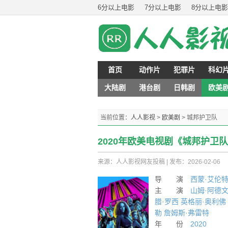
6分以上电影
7分以上电影
8分以上电影
首页
动作片
犯罪片
科幻
大陆剧
港台剧
日韩剧
欧美
当前位置：
人人影视
>
欧美剧
>
城邦护卫队
2020年欧美电视剧《城邦护卫队
来源：人人影视网友投稿
|
发布：2026-02-06
导 演
西蒙·艾伦
特
主 演
山姆·阿德
腊·罗西
英格丽·奥利佛
勒
詹姆斯·弗雷特
年 份
2020