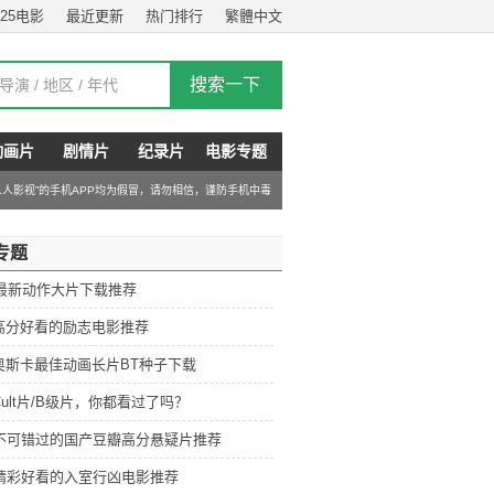
025电影
最近更新
热门排行
繁體中文
动画片
剧情片
纪录片
电影专题
“人人影视”的手机APP均为假冒，请勿相信，谨防手机中毒
专题
6最新动作大片下载推荐
高分好看的励志电影推荐
奥斯卡最佳动画长片BT种子下载
ult片/B级片，你都看过了吗？
部不可错过的国产豆瓣高分悬疑片推荐
部精彩好看的入室行凶电影推荐