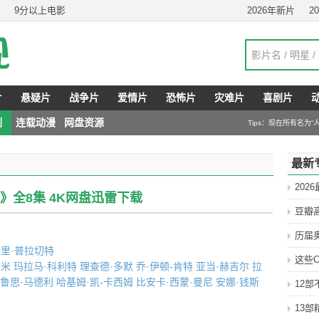
9分以上电影
2026年新片
2
片
悬疑片
战争片
爱情片
恐怖片
灾难片
喜剧片
剧
连载动漫
网盘资源
Tips：现在所有名为
最新
202
》全8集 4K网盘迅雷下载
豆瓣
历届
里·普拉切特
这些C
文米
玛拉马·科利特
理查德·多默
乔·伊顿-肯特
亚当·赫吉尔
拉
鲁思·马德利
哈基姆·凯-卡西姆
比安卡·西蒙·曼尼
安娜·钱斯
12
13