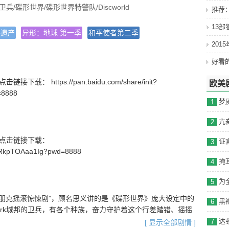
卫兵/碟形世界/碟形世界特警队/Discworld
推荐
13
兽遗产
异形：地球 第一季
和平使者第二季
201
(美国)
载： https://pan.baidu.com/share/init?
欧美
=8888
1
2
号】点击链接下载：
3
_wRkpTOAaa1Ig?pwd=8888
4
5
一部“朋克摇滚惊悚剧”，顾名思义讲的是《碟形世界》庞大设定中的
6
rpork城邦的卫兵，有各个种族，奋力守护着这个行差踏错、摇摇
说系列的重点人物Death。《碟形世界》小说设定在一个巨
7
[ 显示全部剧情 ]