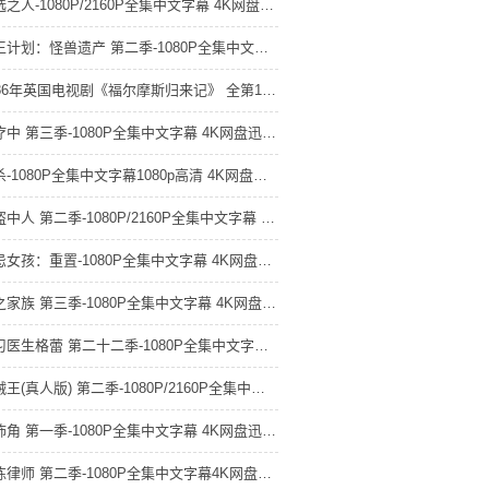
未选之人-1080P/2160P全集中文字幕 4K网盘迅雷下载
帝王计划：怪兽遗产 第二季-1080P全集中文字幕 4K网盘迅雷下载
1986年英国电视剧《福尔摩斯归来记》 全第13集 4K网盘迅雷下载
诊疗中 第三季-1080P全集中文字幕 4K网盘迅雷下载
猎杀-1080P全集中文字幕1080p高清 4K网盘迅雷下载
同盗中人 第二季-1080P/2160P全集中文字幕 4K网盘迅雷下载
禁忌女孩：重置-1080P全集中文字幕 4K网盘迅雷下载
龙之家族 第三季-1080P全集中文字幕 4K网盘迅雷下载
实习医生格蕾 第二十二季-1080P全集中文字幕 4K网盘迅雷下载
海贼王(真人版) 第二季-1080P/2160P全集中文字幕
恐怖角 第一季-1080P全集中文字幕 4K网盘迅雷下载
老练律师 第二季-1080P全集中文字幕4K网盘迅雷下载