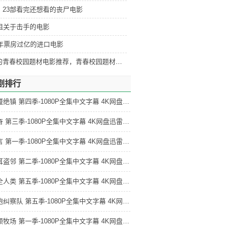
：23部看完还想看的丧尸电影
部狙关于击手的电影
5年票房过亿的进口电影
好看的青春校园题材电影推荐，青春校园题材电影排行
剧排行
梦魇绝镇 第四季-1080P全集中文字幕 4K网盘迅雷下载
亢奋 第三季-1080P全集中文字幕 4K网盘迅雷下载
证言 第一季-1080P全集中文字幕 4K网盘迅雷下载
掩耳盗邻 第二季-1080P全集中文字幕 4K网盘迅雷下载
为全人类 第五季-1080P全集中文字幕 4K网盘迅雷下载
黑袍纠察队 第五季-1080P全集中文字幕 4K网盘迅雷下载
达顿牧场 第一季-1080P全集中文字幕 4K网盘迅雷下载