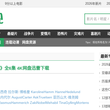
9分以上电影
2026年新片
2
片
悬疑片
战争片
爱情片
恐怖片
灾难片
喜剧片
剧
连载动漫
网盘资源
Tips：现在所有名为
最新
202
》全6集 4K网盘迅雷下载
豆瓣
历届
这些C
尔西奇
拉尔斯·博格曼
KarolineHamm
HanneHedelund
博内代尔
AugustCarter
AskTruelsen
亚历山大·维尧姆
12
RasmusHammerich
ZakiNobelMehabil
TinaGyllingMortens
13