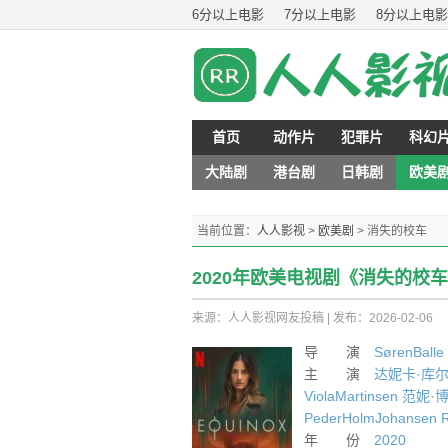
6分以上电影
7分以上电影
8分以上电影
首页
动作片
犯罪片
科幻
大陆剧
港台剧
日韩剧
欧美
当前位置：
人人影视
>
欧美剧
>
消失的校车
2020年欧美电视剧《消失的校车
来源：人人影视网友投稿
|
发布：2026-02-06
导 演
SørenBalle
主 演
达妮卡·库
ViolaMartinsen
范妮·
PederHolmJohansen
年 份
2020