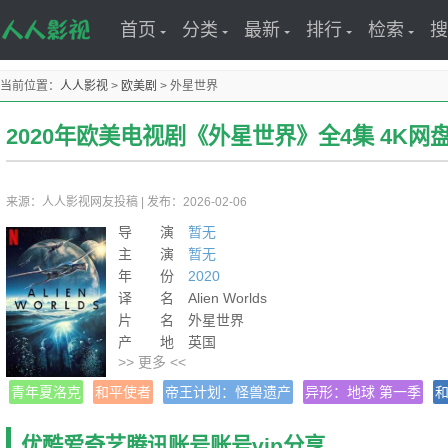
首页
分类
最新
排行
检索
搜
当前位置：
人人影视
>
欧美剧
>
外星世界
2020年欧美电视剧《外星世界》全4集 4K网
来源：人人影视网友投稿
|
发布：2026-02-06
导 演
暂无
主 演
暂无
年 份
2020
译 名 Alien Worlds
片 名 外星世界
产 地 英国
>> 更多 <<
类 别 科幻/纪录片
语 言 英语
青年夏洛克
和平使者
帝王计划：怪兽遗产
异形：地球 第一季
字 幕 中文字幕
上映日期 2020-12-02(英国)
优酷爱奇艺腾讯账号账号vip分享