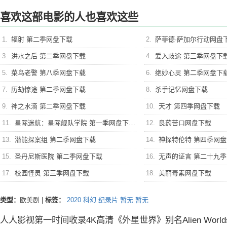
喜欢这部电影的人也喜欢这些
1.
辐射 第二季网盘下载
2.
萨菲德·萨加尔行动网盘
3.
洪水之后 第二季网盘下载
4.
爱入歧途 第三季网盘下
5.
菜鸟老警 第八季网盘下载
6.
绝妙心灵 第二季网盘下
7.
历劫惊途 第二季网盘下载
8.
杀手记忆网盘下载
9.
神之水滴 第二季网盘下载
10.
天才 第四季网盘下载
11.
星际迷航：星际舰队学院 第一季网盘下载
12.
良药苦口网盘下载
13.
潜能探案组 第二季网盘下载
14.
神探特伦特 第四季网
15.
圣丹尼斯医院 第二季网盘下载
16.
无声的证言 第二十九
17.
校园怪灵 第三季网盘下载
18.
美丽毒素网盘下载
类型：
欧美剧
|
标签：
2020
科幻
纪录片
暂无
暂无
人人影视第一时间收录4K高清《外星世界》别名Alien Wor