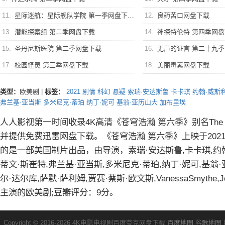
11.
星际迷航：星际舰队学院 第一季网盘下载
12.
良药苦口网盘下载
13.
潜能探案组 第二季网盘下载
14.
神探特伦特 第四季网
15.
圣丹尼斯医院 第二季网盘下载
16.
无声的证言 第二十九
17.
校园怪灵 第三季网盘下载
18.
美丽毒素网盘下载
类型：
欧美剧
|
标签：
2021
剧情
科幻
悬疑
索瑞·安达斯鲁
卡卡琪
约翰·威斯
弗兰基·亚当斯
多米尼克·蒂珀
纳丁·妮可
基翁·亚历山大
加布里埃
人人影视第一时间收录4K高清《苍穹浩瀚 第六季》别名The Expa
并提供免费迅雷网盘下载。《苍穹浩瀚 第六季》上映于2021
的是一部美国制片出品，由导演，索瑞·安达斯鲁,卡卡琪,约翰
蒂文·斯崔特,弗兰基·亚当斯,多米尼克·蒂珀,纳丁·妮可,基翁
尔·达尔库,萨默·萨利姆,贾赛·蔡斯·欧文斯,VanessaSmythe,Jonat
主演的欧美剧;豆瓣评分：9分。
Copyright © 2016-2026 4K电影电视剧百度夸克网盘下载
百度地图
谷歌地图