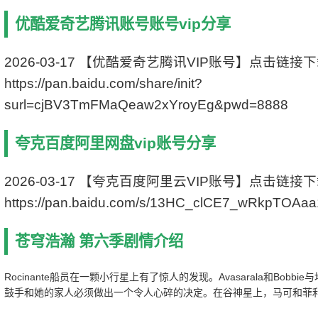
类 别 剧情/科幻/悬疑
优酷爱奇艺腾讯账号账号vip分享
语 言 英语
字 幕 中文字幕
上映日期 2021-12-10(美国)
2026-03-17 【优酷爱奇艺腾讯VIP账号】点击链接
集 数 10集
https://pan.baidu.com/share/init?
片 长 60分钟
surl=cjBV3TmFMaQeaw2xYroyEg&pwd=8888
主 演 索瑞·安达斯鲁/卡卡琪/约翰·威斯利·
查特曼/史蒂文·斯崔特/弗兰基·亚当斯/多米尼克·
蒂珀/纳丁·妮可/基翁·亚历山大/加布里埃尔·达尔
夸克百度阿里网盘vip账号分享
库/萨默·萨利姆/贾赛·蔡斯·欧文斯/Vanessa Smyt
he/Jonathan Nathaniel
2026-03-17 【夸克百度阿里云VIP账号】点击链接
https://pan.baidu.com/s/13HC_clCE7_wRkpTOAa
苍穹浩瀚 第六季剧情介绍
Rocinante船员在一颗小行星上有了惊人的发现。Avasarala和Bobb
鼓手和她的家人必须做出一个令人心碎的决定。在谷神星上，马可和菲
心。