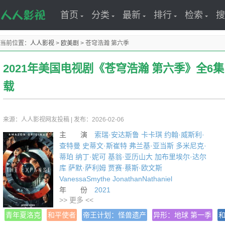
首页
分类
最新
排行
检索
搜
当前位置：
人人影视
>
欧美剧
>
苍穹浩瀚 第六季
2021年美国电视剧《苍穹浩瀚 第六季》全6集
载
来源：人人影视网友投稿
|
发布：2026-02-06
主 演
索瑞·安达斯鲁
卡卡琪
约翰·威斯利·
查特曼
史蒂文·斯崔特
弗兰基·亚当斯
多米尼克·
蒂珀
纳丁·妮可
基翁·亚历山大
加布里埃尔·达尔
库
萨默·萨利姆
贾赛·蔡斯·欧文斯
VanessaSmythe
JonathanNathaniel
年 份
2021
>> 更多 <<
译 名 The Expanse Season 6
片 名 苍穹浩瀚 第六季
青年夏洛克
和平使者
帝王计划：怪兽遗产
异形：地球 第一季
产 地 美国