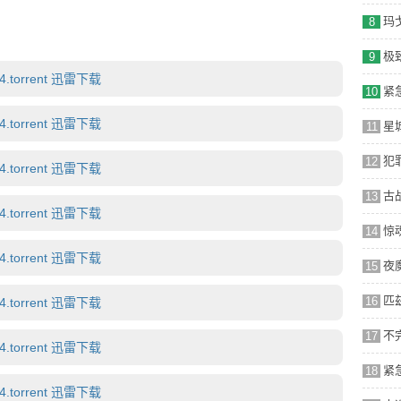
的出现和大英帝国的衰落。然而，新的挑战即将到来。苏联的
8
巨变，这既是障碍，也是机遇。与此同时，国内正风云四
饰）向母亲施压，决意要与戴安娜（伊丽莎白·德比茨基 饰）离
9
这对夫妻逐渐貌合神离，谣言四起。在媒体越发密切关注的情
torrent 迅雷下载
家族规矩 — 她出版了一本书，而这削弱了公众对查尔斯的支
10
随着穆罕默德·法耶兹（萨利姆·道 饰）的出现，紧张局势进
他利用白手起家的财富和权力，试图为自己和儿子多迪（赫立
torrent 迅雷下载
11
12
torrent 迅雷下载
13
torrent 迅雷下载
14
torrent 迅雷下载
15
16
torrent 迅雷下载
17
torrent 迅雷下载
18
torrent 迅雷下载