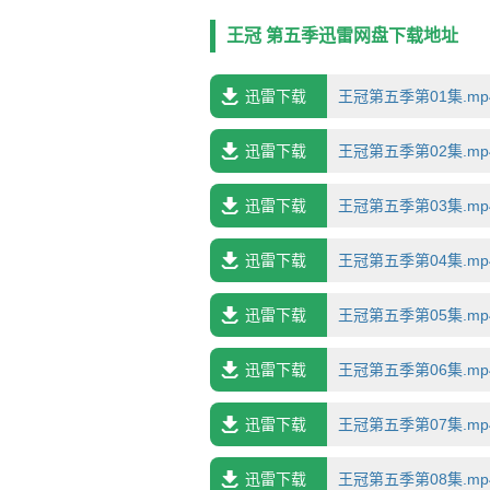
了由九位首相组成的统治时期、大众电视
解体和香港主权的转移标志着国际秩序的
王冠 第五季迅雷网盘下载地址
起。 查尔斯王子（多米尼克·韦斯特 
婚，这一举动引发了君主制的宪法危机。
迅雷下载
王冠第五季第01集.mp4.
况下，戴安娜决定掌握话语主动权，打破
持，暴露了温莎王室内部不和的事实。 
一步升级。在对最高权力欲望的驱使下，
迅雷下载
王冠第五季第02集.mp4.
德·阿卜杜拉 饰）在皇家赢得一席之地。
迅雷下载
王冠第五季第03集.mp4.
迅雷下载
王冠第五季第04集.mp4.
迅雷下载
王冠第五季第05集.mp4.
迅雷下载
王冠第五季第06集.mp4.
迅雷下载
王冠第五季第07集.mp4.
迅雷下载
王冠第五季第08集.mp4.