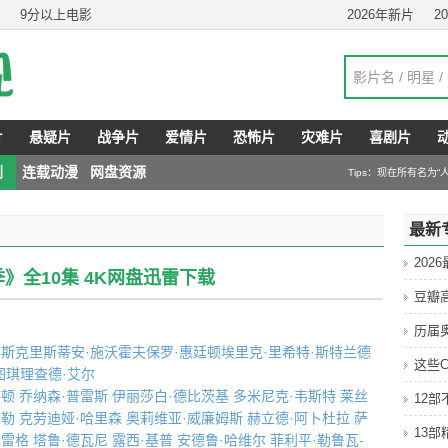
9分以上电影
2026年新片
2
片
悬疑片
战争片
爱情片
恐怖片
灾难片
喜剧片
剧
连载动漫
网盘资源
Tips：现在所有名为
最新
202
季》全10集 4K网盘迅雷下载
豆瓣
历届
布斯
克里斯蒂安·施沃霍夫
保罗·惠廷顿
埃里克·里希特·斯特兰德
这些C
图琪
理查德·艾尔
丹顿
乔纳森·普雷斯
伊丽莎白·德比茨基
多米尼克·韦斯特
莱丝
12
米勒
克劳迪娅·哈里森
奥莉维亚·威廉姆斯
赫立德·阿卜杜拉
萨
13
克雷格
塔鲁·德瓦尼
露西·基普
安德鲁·哈维尔
菲利平·勒鲁瓦-