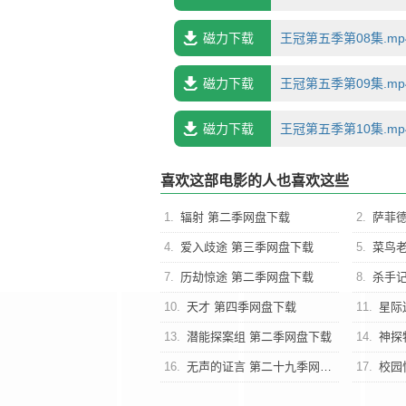
磁力下载
王冠第五季第08集.mp4.
磁力下载
王冠第五季第09集.mp4.
磁力下载
王冠第五季第10集.mp4.
喜欢这部电影的人也喜欢这些
1.
辐射 第二季网盘下载
2.
萨菲德
4.
爱入歧途 第三季网盘下载
5.
菜鸟老
7.
历劫惊途 第二季网盘下载
8.
杀手
10.
天才 第四季网盘下载
11.
星际迷
13.
潜能探案组 第二季网盘下载
14.
神探
16.
无声的证言 第二十九季网盘下载
17.
校园