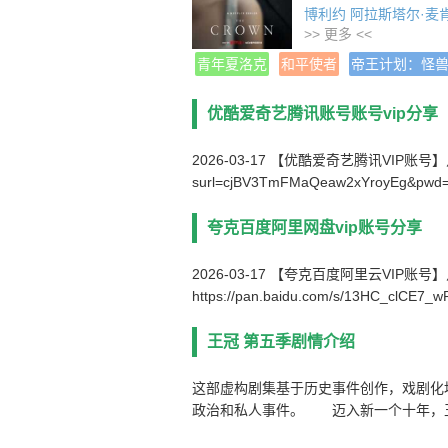
博利约
阿拉斯塔尔·麦
>> 更多 <<
年 份
2022
译 名 The Crown S
青年夏洛克
和平使者
帝王计划：怪
片 名 王冠 第五季
产 地 英国
优酷爱奇艺腾讯账号账号vip分享
类 别 剧情/传记/
语 言 英语
2026-03-17 【优酷爱奇艺腾讯VIP账号】点击链接下
字 幕 中文字幕
surl=cjBV3TmFMaQeaw2xYroyEg&pwd
上映日期 2022-11-09
集 数 10集
夸克百度阿里网盘vip账号分享
片 长 50分钟
2026-03-17 【夸克百度阿里云VIP账
https://pan.baidu.com/s/13HC_clCE7
王冠 第五季剧情介绍
这部虚构剧集基于历史事件创作，戏剧化
政治和私人事件。 迈入新一个十年，王
90 年代英国所扮演的角色。 在女王伊丽