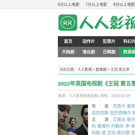
6分以上电影
7分以上电影
8分以上电影
首页
动作片
犯罪片
科幻
大陆剧
港台剧
日韩剧
欧美
当前位置：
人人影视
>
欧美剧
>
王冠 第五季
2022年英国电视剧《王冠 第五
来源：人人影视网友投稿
|
发布：2026-02-06
导 演
杰西卡·霍
亚历克斯·加巴西
梅尔·
主 演
艾美达·斯
利·曼维尔
约翰尼·李·
利姆·道
艾玛·莱尔德·