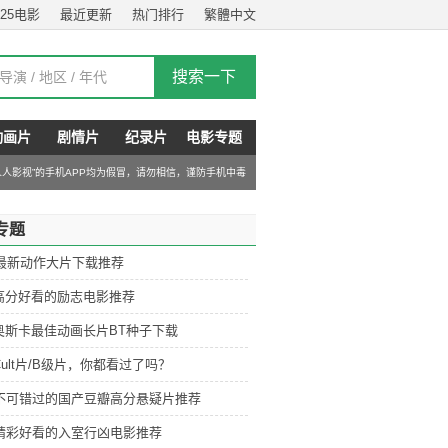
025电影
最近更新
热门排行
繁體中文
动画片
剧情片
纪录片
电影专题
“人人影视”的手机APP均为假冒，请勿相信，谨防手机中毒
专题
6最新动作大片下载推荐
高分好看的励志电影推荐
奥斯卡最佳动画长片BT种子下载
ult片/B级片，你都看过了吗？
部不可错过的国产豆瓣高分悬疑片推荐
部精彩好看的入室行凶电影推荐