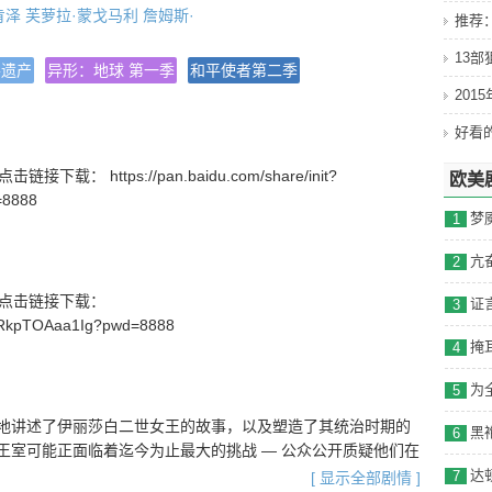
肯泽
芙萝拉·蒙戈马利
詹姆斯·
推荐
13
eason 5
兽遗产
异形：地球 第一季
和平使者第二季
201
历史
载： https://pan.baidu.com/share/init?
欧美
=8888
(美国)
1
2
号】点击链接下载：
3
_wRkpTOAaa1Ig?pwd=8888
4
5
地讲述了伊丽莎白二世女王的故事，以及塑造了其统治时期的
6
室可能正面临着迄今为止最大的挑战 — 公众公开质疑他们在
莎白二世（艾美达·斯丹顿 饰）登基 40 周年之际，她回顾
7
[ 显示全部剧情 ]