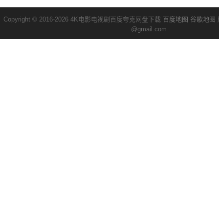
Copyright © 2016-2026 4K电影电视剧百度夸克网盘下载
百度地图
谷歌地图
@gmail.com