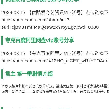
产 地 美国
类 别 剧情/音乐
语 言 英语
2026-03-17 【优酷爱奇艺腾讯VIP账号】点击链接
字 幕 中文字幕
https://pan.baidu.com/share/init?
上映日期 2022-09-11(美国)
surl=cjBV3TmFMaQeaw2xYroyEg&pwd=8888
集 数 11集
片 长 60分钟
夸克百度阿里网盘vip账号分享
2026-03-17 【夸克百度阿里云VIP账号】点击链接
https://pan.baidu.com/s/13HC_clCE7_wRkpTOAa
君主 第一季剧情介绍
本剧以德克萨斯州式音乐剧的形式，讲述美国第一乡村音乐家族坎特雷尔
谎言、爱与背叛——女族长多蒂在家族音乐会上将皇冠传给女儿尼基，
克作为家族公司首席执行官，在他举办的巡回演唱会上，妹妹吉吉的迷
上的表现黯然失色；随吉吉意外得知多蒂的真正死因，兄妹间陷入激烈
秘密也被公之于众。欲戴王冠，必承其重，才华横溢的继承人尼基决定