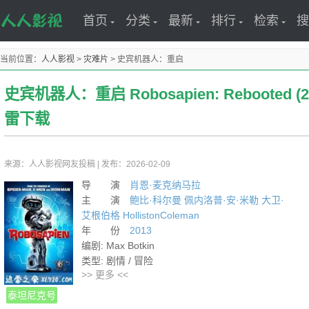
首页
分类
最新
排行
检索
搜
当前位置：
人人影视
>
灾难片
>
史宾机器人：重启
史宾机器人：重启 Robosapien: Rebooted (
雷下载
来源：人人影视网友投稿
|
发布：2026-02-09
导 演
肖恩·麦克纳马拉
主 演
鲍比·科尔曼
佩内洛普·安·米勒
大卫·
艾根伯格
HollistonColeman
年 份
2013
编剧: Max Botkin
类型: 剧情 / 冒险
>> 更多 <<
制片国家/地区: 美国
语言: 英语
泰坦尼克号
上映日期: 2013-05-03(英国) / 2013-05-28(美国)