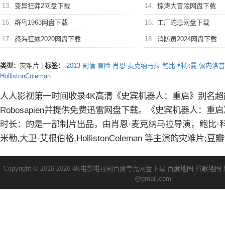
13.
变异狂莽2网盘下载
14.
惊涛大冒险网盘下载
15.
群鸟1963网盘下载
16.
工厂蛇患网盘下载
17.
怒海狂蛛2020网盘下载
18.
消防员2024网盘下载
类型：
灾难片
|
标签：
2013
剧情
冒险
肖恩·麦克纳马拉
鲍比·科尔曼
佩内洛普
HollistonColeman
人人影视第一时间收录4K高清《史宾机器人：重启》别名超能机器人
Robosapien并提供免费迅雷网盘下载。《史宾机器人：重启
时长：的是一部制片出品，由肖恩·麦克纳马拉导演，鲍比·科
米勒,大卫·艾根伯格,HollistonColeman 等主演的灾难片;
Copyright © 2016-2026 4K电影电视剧百度夸克网盘下载
百度地图
谷歌地图
@gmail.com