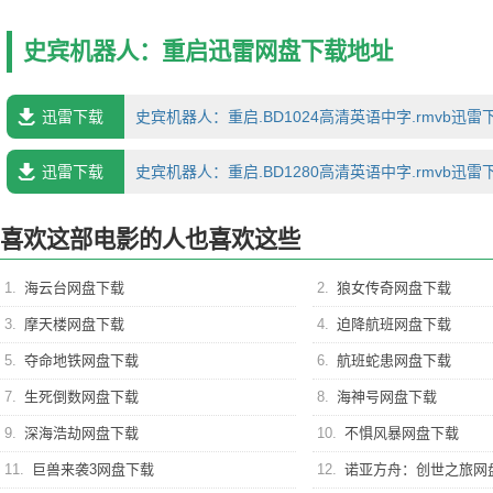
坏力巨大的杀伤性武器。极力反对的艾伦遭到解雇，他趁乱销毁电脑中
宾逃亡。危难之际，他命令史宾独自逃走。不幸中弹的史宾意外结识了
史宾机器人：重启迅雷网盘下载地址
年汉瑞（鲍比·科尔曼 Bobby Coleman 饰）。 两个调皮搞怪的小家
记于心的友谊。而野心勃勃的波特仍未放弃对史宾的追踪……
迅雷下载
史宾机器人：重启.BD1024高清英语中字.rmvb迅雷
迅雷下载
史宾机器人：重启.BD1280高清英语中字.rmvb迅雷
喜欢这部电影的人也喜欢这些
1.
海云台网盘下载
2.
狼女传奇网盘下载
3.
摩天楼网盘下载
4.
迫降航班网盘下载
5.
夺命地铁网盘下载
6.
航班蛇患网盘下载
7.
生死倒数网盘下载
8.
海神号网盘下载
9.
深海浩劫网盘下载
10.
不惧风暴网盘下载
11.
巨兽来袭3网盘下载
12.
诺亚方舟：创世之旅网