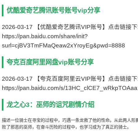
类型: 冒险
优酷爱奇艺腾讯账号账号vip分享
制片国家/地区: 美国
语言: 英语
上映日期: 2015-02-24(美国)
2026-03-17 【优酷爱奇艺腾讯VIP账号】点击链接
片长: 97分钟
https://pan.baidu.com/share/init?
IMDb链接: tt3829170
surl=cjBV3TmFMaQeaw2xYroyEg&pwd=8888
夸克百度阿里网盘vip账号分享
2026-03-17 【夸克百度阿里云VIP账号】点击链接
https://pan.baidu.com/s/13HC_clCE7_wRkpTOAa
龙之心3：巫师的诅咒剧情介绍
描述一位骑士在寻宝的过程中，巧遇一条龙救了他的性命。从此两人形
败了邪恶的巫师，在奋斗历险的过程中，也学习成为了真正的骑士。