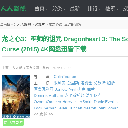
首页
分类
最新
排行
检索
搜
当前位置：
人人影视
>
灾难片
>
龙之心3：巫师的诅咒
龙之心3：巫师的诅咒 Dragonheart 3: The Sor
Curse (2015) 4K网盘迅雷下载
来源：人人影视网友投稿
|
发布：2026-02-09
导 演
ColinTeague
主 演
朱利安·莫里斯
塔姆金·莫钦特
加萨·
阿鲁瓦利亚
JonjoO’Neill
杰克·库兰
DominicMafham
克里斯托弗·法里班克
OzamaOancea
HarryListerSmith
DanielEveritt-
Lock
SerbanCelea
DuncanPreston
IoanComan
>> 更多 <<
EdouardPhilipponnat
PavelUlici
年 份
2015
泰坦尼克号
编剧: Matthew Feitshans