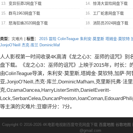
13.
变异狂莽2网盘下载
14.
惊涛大冒险网盘下载
15.
群鸟1963网盘下载
16.
工厂蛇患网盘下载
17.
怒海狂蛛2020网盘下载
18.
消防员2024网盘下载
类型：
灾难片
|
标签：
2015
冒险
ColinTeague
朱利安·莫里斯
塔姆金·莫钦特
JonjoO’Neill
杰克·库兰
DominicMaf
人人影视第一时间收录4K高清《龙之心3：巫师的诅咒》别
盘下载。《龙之心3：巫师的诅咒》上映于2015年，时长：
由ColinTeague导演，朱利安·莫里斯,塔姆金·莫钦特,加萨·
亚,JonjoO’Neill,杰克·库兰,DominicMafham,克里斯托弗·法
克,OzamaOancea,HarryListerSmith,DanielEveritt-
Lock,SerbanCelea,DuncanPreston,IoanComan,EdouardPhilip
等主演的灾难片;豆瓣评分：7分。
Copyright © 2016-2026 4K电影电视剧百度夸克网盘下载
百度地图
谷歌地图
@gmail.com