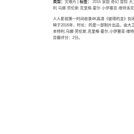
类型：
灾难片
|
标签：
2016
家庭
奇幻
冒险
大
利
乌娜·劳伦斯
克里格·霍尔
小伊塞亚·维特洛克
人人影视第一时间收录4K高清《彼得的龙》别名
映于2016年，时长：的是一部制片出品，由大卫·
本特利,乌娜·劳伦斯,克里格·霍尔,小伊塞亚·维
豆瓣评分：2分。