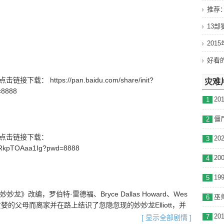
推荐
.com/petes-dragon-2016
13
201
(美国)
妙妙龙
载： https://pan.baidu.com/share/init?
灾难
=8888
1
2
号】点击链接下载：
3
_wRkpTOAaa1Ig?pwd=8888
4
5
》改编，罗伯特·雷德福、Bryce Dallas Howard、Wes
巫师
6
离贪婪的父母而离家并在路上结识了忽隐忽现的妙妙龙Elliott，并
7
[ 显示全部剧情 ]