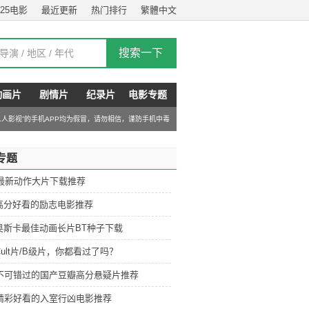
025电影
最近更新
热门排行
繁體中文
动画片
剧情片
纪录片
电影专题
“人人影视”的手机APP均为假冒，请勿相信，谨防手机中毒
专题
6最新动作大片下载推荐
高分好看的励志电影推荐
奥斯卡最佳动画长片BT种子下载
ult片/B级片，你都看过了吗？
部不可错过的国产豆瓣高分悬疑片推荐
部精彩好看的入室行凶电影推荐