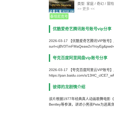
类型: 家庭 / 奇幻 / 冒险
>> 更多 <<
官方网站: movies.disney
制片国家/地区: 美国
泰坦尼克号
语言: 英语
上映日期: 2016-08-12
优酷爱奇艺腾讯账号账号vip分享
片长: 103分钟
又名: 寻龙传说(台) / 
2026-03-17 【优酷爱奇艺腾讯VIP账号】点击链接下
IMDb链接: tt2788732
surl=cjBV3TmFMaQeaw2xYroyEg&pwd
夸克百度阿里网盘vip账号分享
2026-03-17 【夸克百度阿里云VIP账
https://pan.baidu.com/s/13HC_clCE7
彼得的龙剧情介绍
该片根据1977年经典真人动画歌舞电影《妙妙龙
Bentley等参演，讲述小男孩Pete为逃
一起流浪的故事。