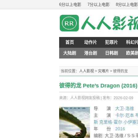
6分以上电影
7分以上电影
8分以上电影
首页
动作片
犯罪片
科幻
大陆剧
港台剧
日韩剧
欧美
当前位置：
人人影视
>
灾难片
>
彼得的龙
彼得的龙 Pete’s Dragon (20
来源：人人影视网友投稿
|
发布：2026-02-09
导 演
大卫·洛维
主 演
卡尔·厄本
斯
克里格·霍尔
小伊塞
年 份
2016
编剧: 大卫·洛维 / S·