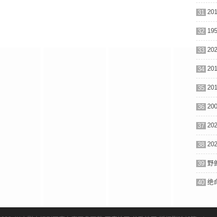
31
32
33
34
35
36
37
38
39
绝命
40