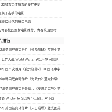
：23部看完还想看的丧尸电影
部狙关于击手的电影
5年票房过亿的进口电影
好看的青春校园题材电影推荐，青春校园题材电影排行
片排行
2012年美国经典灾难片《迫降航班》蓝光中英双字 4K网盘迅雷下载
僵尸世界大战 World War Z (2013) 4K网盘迅雷下载
2020年国产灾难片《变异狂莽2》HD国语中字 4K网盘迅雷下载
2009年韩国经典动作片《海云台》蓝光韩语中字 4K网盘迅雷下载
1997年美国经典灾难爱情片《泰坦尼克号》蓝光国粤英3语双字 4K网盘迅雷下载
镇 Witchville (2010) 4K网盘迅雷下载
2015年美国经典动作片《末日崩塌》蓝光国英双语特效中英双字 4K网盘迅雷下载