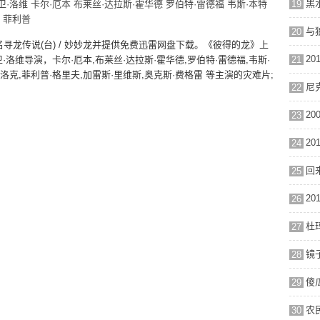
卫·洛维
卡尔·厄本
布莱丝·达拉斯·霍华德
罗伯特·雷德福
韦斯·本特
19
菲利普
20
寻龙传说(台) / 妙妙龙并提供免费迅雷网盘下载。《彼得的龙》上
洛维导演，卡尔·厄本,布莱丝·达拉斯·霍华德,罗伯特·雷德福,韦斯·
21
特洛克,菲利普·格里夫,加雷斯·里维斯,奥克斯·费格雷 等主演的灾难片;
尼克
22
23
24
25
26
杜
27
镜子
28
29
30