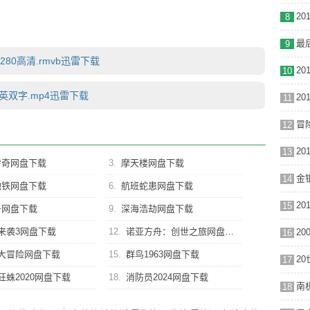
8
9
80高清.rmvb迅雷下载
10
中英双字.mp4迅雷下载
11
12
13
传奇网盘下载
3.
摩天楼网盘下载
金银
14
地铁网盘下载
6.
航班蛇患网盘下载
15
号网盘下载
9.
深海浩劫网盘下载
来袭3网盘下载
12.
诺亚方舟：创世之旅网盘下载
16
大冒险网盘下载
15.
群鸟1963网盘下载
17
狂蛛2020网盘下载
18.
消防员2024网盘下载
18