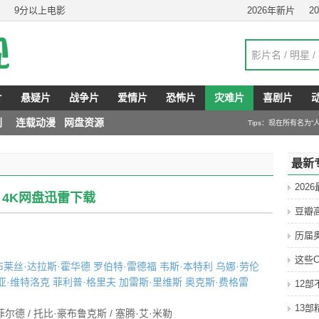
9分以上电影
2026年新片
2
片
悬疑片
战争片
爱情片
恐怖片
灾难片
喜剧片
剧
连载动漫
网盘资源
Tips：现在所有名为
最新
202
16) 4K网盘迅雷下载
豆瓣
历届
这些C
布莱丝·达拉斯·霍华德
罗伯特·雷德福
韦斯·本特利
乌娜·劳伦
亚·维特洛克
菲利普·格里夫
加雷斯·里维斯
奥克斯·费格雷
12
13
S·菲尔德 / 托比·豪布鲁克斯 / 塞腾·艾·米勒