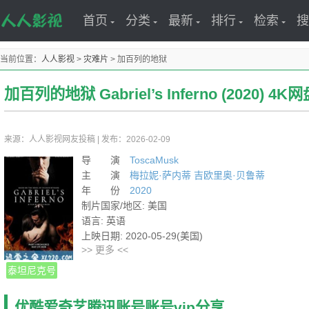
首页
分类
最新
排行
检索
搜
当前位置：
人人影视
>
灾难片
>
加百列的地狱
加百列的地狱 Gabriel’s Inferno (2020) 
来源：人人影视网友投稿
|
发布：2026-02-09
导 演
ToscaMusk
主 演
梅拉妮·萨内蒂
吉欧里奥·贝鲁蒂
年 份
2020
制片国家/地区: 美国
语言: 英语
上映日期: 2020-05-29(美国)
>> 更多 <<
IMDb链接: tt11316854
泰坦尼克号
优酷爱奇艺腾讯账号账号vip分享