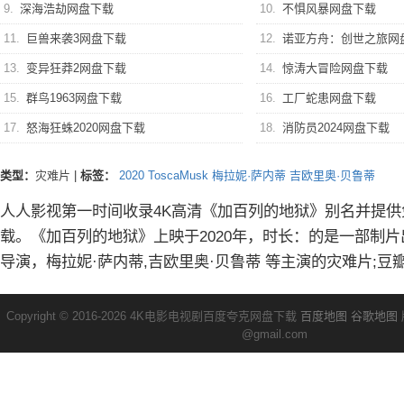
9.
深海浩劫网盘下载
10.
不惧风暴网盘下载
11.
巨兽来袭3网盘下载
12.
诺亚方舟：创世之旅网
13.
变异狂莽2网盘下载
14.
惊涛大冒险网盘下载
15.
群鸟1963网盘下载
16.
工厂蛇患网盘下载
17.
怒海狂蛛2020网盘下载
18.
消防员2024网盘下载
类型：
灾难片
|
标签：
2020
ToscaMusk
梅拉妮·萨内蒂
吉欧里奥·贝鲁蒂
人人影视第一时间收录4K高清《加百列的地狱》别名并提供
载。《加百列的地狱》上映于2020年，时长：的是一部制片出品
导演，梅拉妮·萨内蒂,吉欧里奥·贝鲁蒂 等主演的灾难片;豆
Copyright © 2016-2026 4K电影电视剧百度夸克网盘下载
百度地图
谷歌地图
@gmail.com