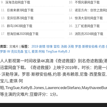
9.
深海浩劫网盘下载
10.
不惧风暴网盘下载
11.
巨兽来袭3网盘下载
12.
诺亚方舟：创世之旅网
13.
变异狂莽2网盘下载
14.
惊涛大冒险网盘下载
15.
群鸟1963网盘下载
16.
工厂蛇患网盘下载
17.
怒海狂蛛2020网盘下载
18.
消防员2024网盘下载
类型：
灾难片
|
标签：
2019
剧情
惊悚
冒险
汤姆·沃勒
罗恩·斯穆安伯格
约恩
罗斯·W·克拉克森
宝儿
麦琪·阿帕
TingSue
KellyB.J
人人影视第一时间收录4K高清《奇迹救援》别名奇迹救援(港)
迅雷网盘下载。《奇迹救援》上映于2019年，时长：的是
·沃勒导演，罗恩·斯穆安伯格,约恩·奥布赖恩,尼鲁·西里詹亚,
宝儿,麦琪·阿
帕,TingSue,KellyB.Jones,LawrencedeStefano,MaythaveeBur
等主演的灾难片;豆瓣评分：1分。