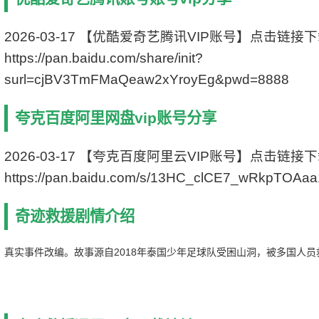
制片国家/地区: 泰国 / 爱尔兰
语言: 英语 / 泰语
上映日期: 2019-10-07(釜山电影节)
2026-03-17 【优酷爱奇艺腾讯VIP账号】点击链接
片长: 104分钟
https://pan.baidu.com/share/init?
又名: 奇迹救援(港) / 洞穴
surl=cjBV3TmFMaQeaw2xYroyEg&pwd=8888
IMDb链接: tt8726180
夸克百度阿里网盘vip账号分享
2026-03-17 【夸克百度阿里云VIP账号】点击链接
https://pan.baidu.com/s/13HC_clCE7_wRkpTOAa
奇迹救援剧情介绍
真实事件改编。故事源自2018年泰国少年足球队受困山洞，被多国人员