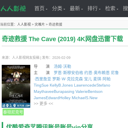
首页
分类
最新
排行
检索
搜
当前位置：
人人影视
>
灾难片
>
奇迹救援
奇迹救援 The Cave (2019) 4K网盘迅雷下载
来源：人人影视网友投稿
|
发布：2026-02-09
导 演
汤姆·沃勒
主 演
罗恩·斯穆安伯格
约恩·奥布赖恩
尼鲁
·西里詹亚
罗斯·W·克拉克森
宝儿
麦琪·阿帕
TingSue
KellyB.Jones
LawrencedeStefano
MaythaveeBurapasing
ValerieBentson
JamesEdwardHolley
MichaelS.New
>> 更多 <<
BobbyGerrits
ZebMoore
年 份
2019
泰坦尼克号
编剧: 汤姆·沃勒 / Katrina Grose / Don Linder
类型: 剧情 / 惊悚 / 冒险
优酷爱奇艺腾讯账号账号vip分享