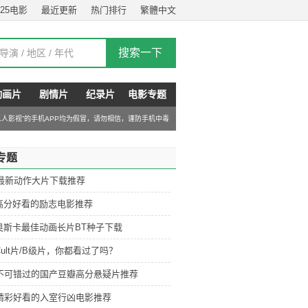
025电影
最近更新
热门排行
繁體中文
动画片
剧情片
纪录片
电影专题
“人人影视”的手机APP均为假冒，请勿相信，谨防手机中毒
专题
6最新动作大片下载推荐
高分好看的励志电影推荐
奥斯卡最佳动画长片BT种子下载
ult片/B级片，你都看过了吗？
部不可错过的国产豆瓣高分悬疑片推荐
部精彩好看的入室行凶电影推荐