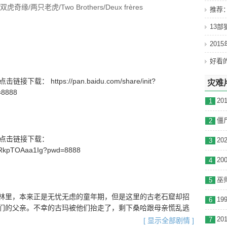
/两只老虎/Two Brothers/Deux frères
推荐
13
201
通话
(法国)
载： https://pan.baidu.com/share/init?
灾难
28367 users
=8888
 16000 users
1
C
0
2
号】点击链接下载：
3
_wRkpTOAaa1Ig?pwd=8888
4
巫师
5
林里，本来正是无忧无虑的童年期，但是这里的古老石窟却招
6
们的父亲。不幸的古玛被他们抬走了，剩下桑哈跟母亲慌乱逃
练习跳火圈之类的把戏。他想念家人，还不习惯被驯养的生
7
[ 显示全部剧情 ]