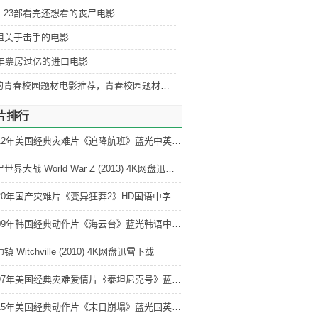
：23部看完还想看的丧尸电影
部狙关于击手的电影
5年票房过亿的进口电影
好看的青春校园题材电影推荐，青春校园题材电影排行
片排行
2012年美国经典灾难片《迫降航班》蓝光中英双字 4K网盘迅雷下载
僵尸世界大战 World War Z (2013) 4K网盘迅雷下载
2020年国产灾难片《变异狂莽2》HD国语中字 4K网盘迅雷下载
2009年韩国经典动作片《海云台》蓝光韩语中字 4K网盘迅雷下载
镇 Witchville (2010) 4K网盘迅雷下载
1997年美国经典灾难爱情片《泰坦尼克号》蓝光国粤英3语双字 4K网盘迅雷下载
2015年美国经典动作片《末日崩塌》蓝光国英双语特效中英双字 4K网盘迅雷下载