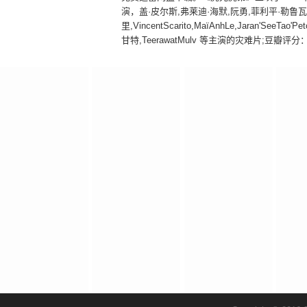
演，盖·皮尔斯,弗莱迪·海默,阮勇,菲利平·勒鲁瓦
里,VincentScarito,MaïAnhLe,Jaran'SeeTao
甘特,TeerawatMulv 等主演的灾难片;豆瓣评分