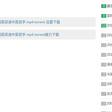
，也没能逃脱被人类抓捕的命运。幸亏长官的儿子非常宠爱
8
簸的生活。然而，它毕竟是一只有野性的老虎，当家人发现了
了动物园。 几个月后，一场斗虎比赛开始了。两兄弟竟然意
9
兄弟俩喜出望外，并开始了他们的逃脱计划。
英双语中英双字.mp4.torrent 迅雷下载
10
英双语中英双字.mp4.torrent磁力下载
11
12
13
14
15
16
尼克
17
18