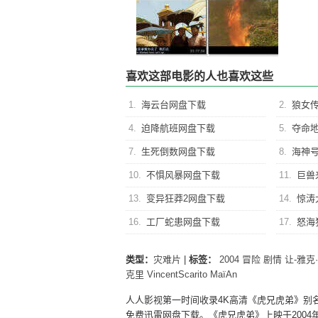
喜欢这部电影的人也喜欢这些
1.
海云台网盘下载
2.
狼女
4.
迫降航班网盘下载
5.
夺命
7.
生死倒数网盘下载
8.
海神
10.
不惧风暴网盘下载
11.
巨兽
13.
变异狂莽2网盘下载
14.
惊涛
16.
工厂蛇患网盘下载
17.
怒海
类型：
灾难片
|
标签：
2004
冒险
剧情
让-雅克
克里
VincentScarito
MaïAn
人人影视第一时间收录4K高清《虎兄虎弟》别名虎仔两兄弟
免费迅雷网盘下载。《虎兄虎弟》上映于2004年，