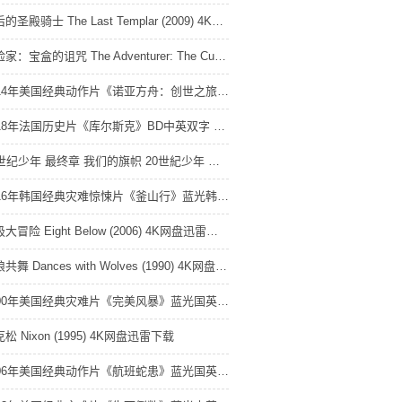
最后的圣殿骑士 The Last Templar (2009) 4K网盘迅雷下载
冒险家：宝盒的诅咒 The Adventurer: The Curse of the Midas Box (2013) 4K网盘迅雷下载
2014年美国经典动作片《诺亚方舟：创世之旅》蓝光中英双字 4K网盘迅雷下载
2018年法国历史片《库尔斯克》BD中英双字 4K网盘迅雷下载
20世纪少年 最终章 我们的旗帜 20世紀少年 最終章 ぼくらの旗 (2009) 4K网盘迅雷下载
2016年韩国经典灾难惊悚片《釜山行》蓝光韩语中字 4K网盘迅雷下载
南极大冒险 Eight Below (2006) 4K网盘迅雷下载
与狼共舞 Dances with Wolves (1990) 4K网盘迅雷下载
2000年美国经典灾难片《完美风暴》蓝光国英双语中英双字 4K网盘迅雷下载
松 Nixon (1995) 4K网盘迅雷下载
2006年美国经典动作片《航班蛇患》蓝光国英双语中英双字 4K网盘迅雷下载