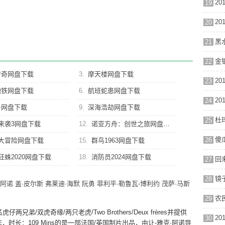
19
20
21
金银
22
传奇网盘下载
3.
摩天楼网盘下载
23
地铁网盘下载
6.
航班蛇患网盘下载
24
号网盘下载
9.
深海浩劫网盘下载
杜
25
来袭3网盘下载
12.
诺亚方舟：创世之旅网盘下载
26
大冒险网盘下载
15.
群鸟1963网盘下载
狂蛛2020网盘下载
18.
消防员2024网盘下载
27
镜子
28
·阿诺
盖·皮尔斯
弗莱迪·海默
阮勇
菲利平·勒鲁瓦-博利约
茂萨·马斯
29
/双虎奇缘/两只老虎/Two Brothers/Deux frères并提供
30
时长：109 Mins的是一部法国/
英国制片出品，由让-雅克·阿诺导