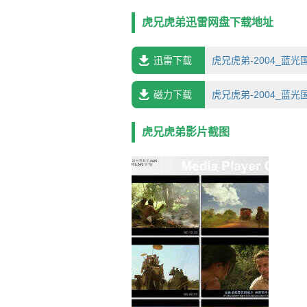
活，境 况非常悲凉。 而他的兄弟桑哈
它，把它留在家中一起生活，让他免于颠
虎兄虎弟迅雷网盘下载地址
危险的苗头时，可怜的桑哈还是被送到
外被安排成竞技场上的对手。这次重逢让
迅雷下载
虎兄虎弟-2004_蓝光国
磁力下载
虎兄虎弟-2004_蓝光国
虎兄虎弟影片截图