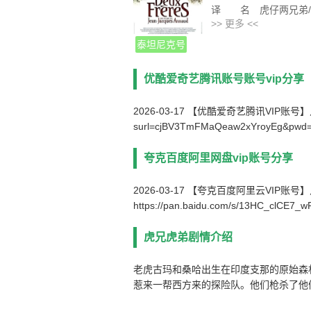
译 名 虎仔两兄弟/双虎奇缘
>> 更多 <<
片 名 虎兄虎弟
产 地 法国/英国
泰坦尼克号
类 别 冒险/剧情
语 言 英语/汉语普
优酷爱奇艺腾讯账号账号vip分享
字 幕 中英双字幕
上映日期 2004-04-07
2026-03-17 【优酷爱奇艺腾讯VIP账号】点击链接下
豆瓣评分 8.6/10 from 
surl=cjBV3TmFMaQeaw2xYroyEg&pwd
IMDb评分 7.0/10 from
文件格式 x264 + AC
夸克百度阿里网盘vip账号分享
视频尺寸 1920 x 108
文件大小 2769 MB
2026-03-17 【夸克百度阿里云VIP账
片 长 109 Mins
https://pan.baidu.com/s/13HC_clCE7
虎兄虎弟剧情介绍
老虎古玛和桑哈出生在印度支那的原始森
惹来一帮西方来的探险队。他们枪杀了他
生。古玛给辗转卖到了马戏团，被迫每天