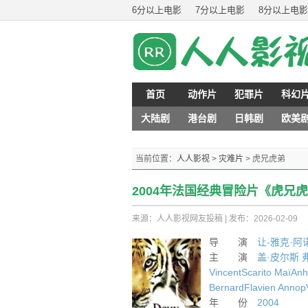
6分以上电影
7分以上电影
8分以上电影
首页
动作片
犯罪片
科幻
大陆剧
港台剧
日韩剧
欧美
当前位置：
人人影视
>
灾难片
>
虎兄虎弟
2004年法国经典冒险片《虎兄
来源：人人影视网友投稿
|
发布：2026-02-09
导 演
让-雅克·阿
主 演
盖·皮尔斯
VincentScarito
MaïAnh
BernardFlavien
Annop
年 份
2004