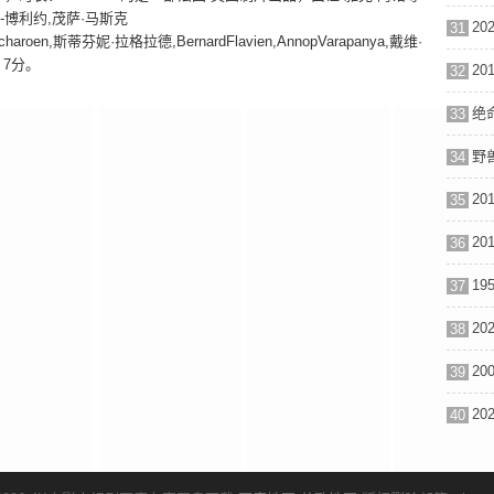
-博利约,茂萨·马斯克
31
'Petcharoen,斯蒂芬妮·拉格拉德,BernardFlavien,AnnopVarapanya,戴维·
：7分。
32
绝命
33
34
35
36
37
38
39
40