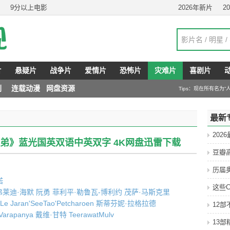
9分以上电影
2026年新片
2
片
悬疑片
战争片
爱情片
恐怖片
灾难片
喜剧片
剧
连载动漫
网盘资源
Tips：现在所有名为
最新
202
虎弟》蓝光国英双语中英双字 4K网盘迅雷下载
豆瓣
历届
诺
这些C
弗莱迪·海默
阮勇
菲利平·勒鲁瓦-博利约
茂萨·马斯克里
Le
Jaran'SeeTao'Petcharoen
斯蒂芬妮·拉格拉德
12
Varapanya
戴维·甘特
TeerawatMulv
13